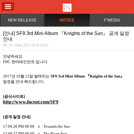
ALL MENU
NEW RELEASE
NOTICE
F'MEDIA
[안내] SF9 3rd Mini Album 『Knights of the Sun』 공개 일정
안내
No. 27 | Date 2017.09.26 21:03
안녕하세요
.
FNC
엔터테인먼트
입니다
.
2017
년
10
월
12
일 발매되는
SF9 3rd Mini Album
『
Knights of the Sun
』
일정을 안내 해드립니다
.
[
공식사이트
]
http://www.fncent.com/SF9
[
공개 일정 안내
]
17.09.26 PM 09:00
☼
.
Towards the Sun
17.09.27 PM 09:00
☼
.
The Risen Sun