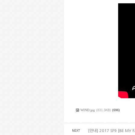
WIND.jpg
(831.3KB)
(696)
[안내] 2017 SF9 [BE MY
NEXT