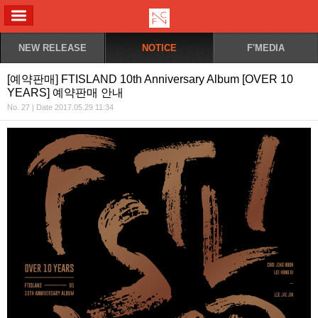
ALL MENU
NEW RELEASE
NOTICE
F'MEDIA
[예약판매] FTISLAND 10th Anniversary Album [OVER 10
YEARS] 예약판매 안내
No. 27 | Date 2017.05.29 11:34