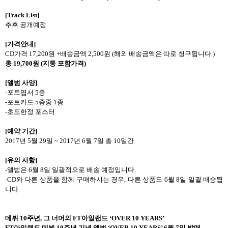
[Track List]
추후 공개예정
[
가격안내
]
CD
가격
17,200
원
+
배송금액
2,500
원
(
해외 배송금액은 따로 청구됩니다
.)
총
19,700
원
(
지통 포함가격
)
[
앨범 사양
]
-
포토엽서
5
종
-
포토카드
5
종중
1
종
-
초도한정 포스터
[
예약 기간
]
2017
년
5
월
29
일
~ 2017
년
6
월
7
일 총
10
일간
[
유의 사항
]
-
앨범은
6
월
8
일 일괄적으로 배송 예정입니다
.
-CD
와 다른 상품을 함께 구매하시는 경우
,
다른 상품도
6
월
8
일 일괄 배송됩
니다
.
데뷔
10
주년
,
그 너머의
FT
아일랜드
‘OVER 10 YEARS’
FT
아일랜드 데뷔
10
주년 기념 앨범
‘OVER 10 YEARS’ 6
월
7
일 발매