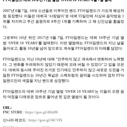
2007
년
6
월
7
일
, 10
대 소년들로 이루어진 밴드
FT
아일랜드가 가요계 혜성처
럼 등장했다
.
이들은 데뷔곡
‘
사랑앓이
’
로 데뷔
55
일만에 지상파 음악방송
1
위를 차지하고 주간 음원차트
8
주간
1
위를 기록하며 그 해 신인상을 휩쓸었
다
.
그로부터
10
년 뒤인
2017
년
6
월
7
일
, FT
아일랜드는 데뷔
10
주년 기념 앨
범
‘OVER 10 YEARS’
를 발매한다
.
이번 앨범에는
FT
아일랜드의 지난 날을
돌아보고
,
활동
10
년을 넘어 앞으로도 계속될
FT
아일랜드의 미래를 담았다
.
FT
아일랜드는 지난
10
년에 대해
“
안주하지 않고 계속해서 변화하려 노력했
다
.
그 변화를 두려워하지 않았기 때문에 오래 버틸 수 있었다
”
고 입을 모은
다
.
데뷔와 동시에 주어진 뜨거운 인기에도 안주하지 않고 새로운 도전을 거
듭한
FT
아일랜드는
10
년간 폭넓은 스펙트럼의 음악을 시도하며 점차
FT
아
일랜드만의 색깔을 지닌 밴드로 성장했다
.
FT
아일랜드의 데뷔
10
주년 기념 앨범
‘OVER 10 YEARS’
는 이들의 오랜 음
악 여정을 다채로운 장르로 풀어낸 뜻 깊은 앨범이 될 것이다
.
URL:
FNC STORE :
https://goo.gl/d6idJ6
신나라 레코드
:
https://goo.gl/f4CVIS