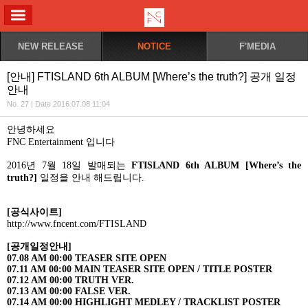
ALL MENU
NEW RELEASE
NOTICE
F'MEDIA
[안내] FTISLAND 6th ALBUM [Where’s the truth?] 공개 일정
안내
No. 27 | Date 2016.07.08 11:04
안녕하세요
FNC Entertainment
입니다
2016
년
7
월
18
일 발매되는
FTISLAND 6th
ALBUM [Where’s the
truth?]
일정을 안내 해드립니다
.
[
공식사이트
]
http://www.fncent.com/FTISLAND
[
공개일정안내
]
07.08 AM 00:00 TEASER SITE OPEN
07.11 AM 00:00 MAIN TEASER SITE OPEN / TITLE POSTER
07.12 AM 00:00 TRUTH VER.
07.13 AM 00:00 FALSE VER.
07.14 AM 00:00 HIGHLIGHT MEDLEY / TRACKLIST POSTER