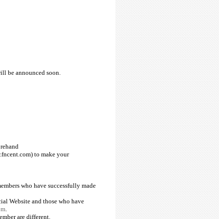
will be announced soon.
forehand
fncent.com
) to make your
members who have successfully made
cial Website and those who have
om
.
mber are different.