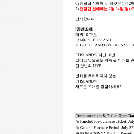
6)
팬클럽 선예매 시 티켓은
1
인
2
7)
팬클럽 선예매는
7
월
24
일
(
월
)
감사합니다
.
[
공연소개
]
데뷔
10
주년
,
그 너머의
FTISLAND
2017 FTISLAND LIVE [X] IN SEO
FTISLAND
의 지난
10
년
그리고 앞으로도 계속 될 미래를 만
단 한번의
LIVE
변화를 두려워하지 않는
FTISLAND
의
새로운 무대를 경험하세요
!
[Announcement & Ticket Open Dat
※
Fanclub Pre-purchase Ticket: Jul
※
General Purchase Period: July 27
※
PRIMADONNA
Fanclub Recruitm