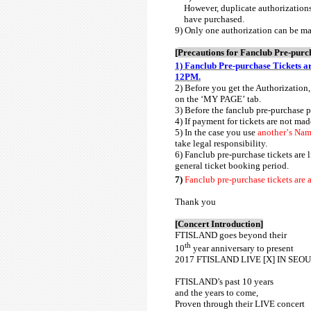
However, duplicate authorizations
have purchased.
9) Only one authorization can be ma
[
Precautions for Fanclub Pre-purc
1) Fanclub Pre-purchase Tickets ar
12PM.
2) Before you get the Authorization,
on the
‘
MY PAGE
’
tab.
3) Before the fanclub pre-purchase 
4) If payment for tickets are not mad
5) In the case you use
another
’
s Nam
take legal responsibility.
6) Fanclub pre-purchase tickets are 
general ticket booking period.
7)
Fanclub pre-purchase tickets are 
Thank you
[
Concert Introduction
]
FTISLAND goes beyond their
th
10
year anniversary to present
2017 FTISLAND LIVE [X] IN SEO
FTISLAND’s past 10 years
and the years to come,
Proven through their LIVE concert