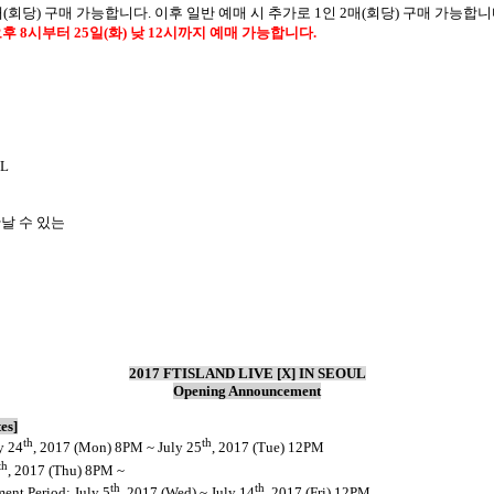
매
(
회당
)
구매 가능합니다
.
이후 일반 예매 시 추가로
1
인
2
매
(
회당
)
구매 가능합니
오후
8
시부터
25
일
(
화
)
낮
12
시까지 예매 가능합니다
.
UL
날 수 있는
2017 FTISLAND LIVE [X] IN SEOUL
Opening Announcement
es]
th
th
y 24
, 2017 (Mon) 8PM ~ July 25
, 2017 (Tue) 12PM
th
, 2017 (Thu) 8PM ~
th
th
ent Period: July 5
, 2017 (Wed) ~ July 14
, 2017 (Fri) 12PM