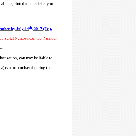
will be printed on the ticket you
th
ember by
July 14
, 2017 (Fri),
ub Serial Number, Contact Number
ion.
horization, you may be liable to
how) can be purchased during the