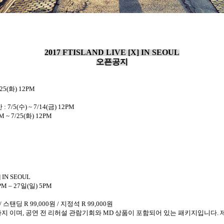
2017 FTISLAND LIVE [X] IN SEOUL
오픈공지
25(
화
) 12PM
간
: 7/5(
수
) ~ 7/14(
금
) 12PM
M ~ 7/25(
화
) 12PM
] IN SEOUL
PM – 27
일
(
일
) 5PM
/
스탠딩
R 99,000
원
/
지정석
R 99,000
원
지 이며
,
공연 전 리허설 관람기회와
MD
상품이 포함되어 있는 패키지입니다
.