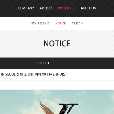
COMPANY
ARTISTS
PR CENTER
AUDITION
NEW RELEASE
NOTICE
F'MEDIA
NOTICE
SUBJECT
X] IN SEOUL 선행 및 일반 예매 안내 (+인증 URL)