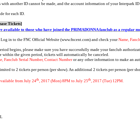
 with another ID cannot be made, and the account information of your Interpark ID 
de for each ID.
hase Tickets
]
e available to those who
have
joined the PRIMADONNA fanclub as a regular m
 Log in to the FNC Official Website (
www.fncent.com
) and check your
Name, Fancl
period begins, please make sure you have successfully made your fanclub authorizat
e within the given period, tickets will automatically be canceled.
e, Fanclub Serial Number, Contact Number
or any other information to make an aut
limited to 2 tickets per person (per show). An additional 2 tickets per person (per s
th
th
available from July 24
, 2017 (Mon) 8PM to July 25
, 2017 (Tue) 12PM.
UL