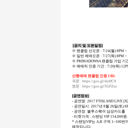
[
공지 및 오픈일정
]
※ 팬클럽 선오픈
: 7/24(
월
) 8PM ~ 
※ 일반 예매오픈
: 7/27(
목
) 8PM ~
※
PRIMADONNA
팬클럽 가입 기
※ 예매처 인증 기간
: 7/20(
목
) 12P
선행예매 팬클럽 인증 URL
국문 : https://goo.gl/dedfC9
영문 :
https://goo.gl/5GFZzz
[
공연정보
]
-
공연명
:
2017 FTISLAND LIVE [X
-
공연일시
: 2017
년
8
월
26
일
(
토
) 6
-
공연장
:
블루스퀘어 삼성카드홀
-
티켓가격
:
스탠딩
VIP 154,000
원
*
스탠딩
VIP
는
A,B
구역
1~100
번까
예정입니다
.