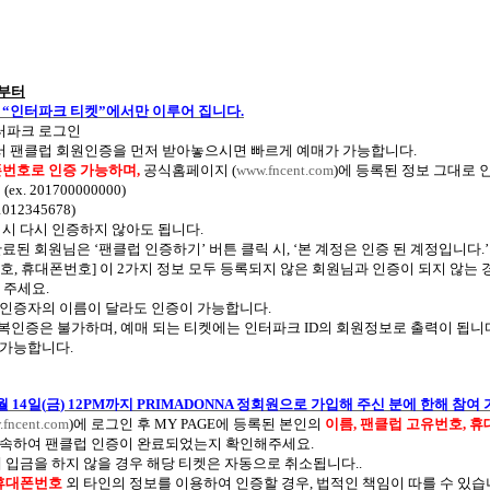
부터
는
“
인터파크 티켓
”
에서만 이루어 집니다
.
터파크 로그인
 팬클럽 회원인증을 먼저 받아놓으시면 빠르게 예매가 가능합니다
.
번호로 인증 가능하며
,
공식홈페이지
(
www.fncent.com
)
에 등록된 정보 그대로
력
(ex. 201700000000)
1012345678)
 시 다시 인증하지 않아도 됩니다
.
 완료된 회원님은
‘
팬클럽 인증하기
’
버튼 클릭 시
, ‘
본 계정은 인증 된 계정입니다
.
번호
,
휴대폰번호
]
이
2
가지 정보 모두 등록되지 않은 회원님과 인증이 되지 않는 
 주세요
.
 인증자의 이름이 달라도 인증이 가능합니다
.
중복인증은 불가하며
,
예매 되는 티켓에는 인터파크
ID
의 회원정보로 출력이 됩니
 가능합니다
.
월
14
일
(
금
) 12PM
까지
PRIMADONNA
정회원으로 가입해 주신 분에 한해 참여
fncent.com
)
에 로그인 후
MY PAGE
에 등록된 본인의
이름
,
팬클럽 고유번호
,
휴
접속하여 팬클럽 인증이 완료되었는지 확인해주세요
.
에 입금을 하지 않을 경우 해당 티켓은 자동으로 취소됩니다
..
휴대폰번호
외 타인의 정보를 이용하여 인증할 경우
,
법적인 책임이 따를 수 있