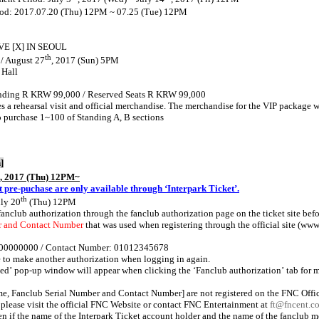
riod: 2017.07.20 (Thu) 12PM ~ 07.25 (Tue) 12PM
VE [X] IN SEOUL
th
 / August 27
, 2017 (Sun) 5PM
 Hall
nding R KRW 99,000 / Reserved Seats R KRW 99,000
 a rehearsal visit and official merchandise. The merchandise for the VIP package 
o purchase 1~100 of Standing A, B sections
]
, 2017 (Thu) 12PM~
t pre-puchase are only available through ‘Interpark Ticket’.
th
uly 20
(Thu) 12PM
 fanclub authorization through the fanclub authorization page on the ticket site be
r and Contact Number
that was used when registering through the official site (
www.
700000000 / Contact Number: 01012345678
 to make another authorization when logging in again.
zed
’
pop-up window will appear when clicking the
‘
Fanclub authorization
’
tab for 
me, Fanclub Serial Number and Contact Number] are not registered on the FNC Offi
please visit the official FNC Website or contact FNC Entertainment at
ft@fncent.c
n if the name of the Interpark Ticket account holder and the name of the fanclub me