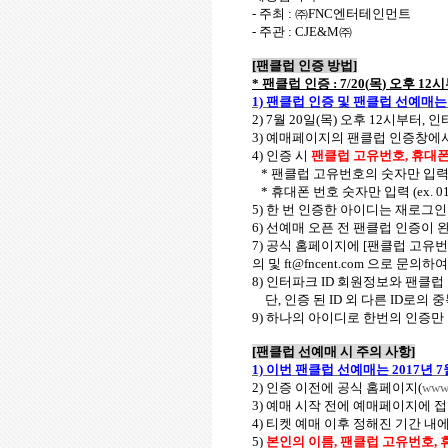
-
주최
:
㈜
FNC
엔터테인먼트
-
주관
: CJE&M
㈜
[
팬클럽 인증 방법
]
*
팬클럽 인증
: 7/20(
목
)
오후
12
시
1)
팬클럽 인증 및 팬클럽 선예매
2) 7
월
20
일
(
목
)
오후
12
시부터
,
인
3)
예매페이지의 팬클럽 인증창에서
4)
인증 시
팬클럽 고유번호
,
휴대폰
*
팬클럽 고유번호의 숫자만 입
*
휴대폰 번호 숫자만 입력
(ex. 0
5)
한 번 인증한 아이디는 재로그인
6)
선예매 오픈 전 팬클럽 인증이
7)
공식 홈페이지에
[
팬클럽 고유
의 및
ft@fncent.com
으로 문의하여
8)
인터파크
ID
회원정보와 팬클럽
단
,
인증 된
ID
외 다른
ID
로의 
9)
하나의 아이디로 한번의 인증만
[
팬클럽 선예매 시 주의 사항
]
1)
이번 팬클럽 선예매는
2017
년
7
2)
인증 이전에 공식 홈페이지
(
www.
3)
예매 시작 전에 예매페이지에 
4)
티켓 예매 이후 정해진 기간 내
5)
본인의 이름
,
팬클럽 고유번호
,