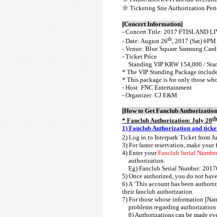
※
Ticketing Site Authorization Pe
[Concert Information]
-
Concert Title
:
2017 FTISLAND LI
th
- Date: August 26
, 2017 (Sat) 6PM
-
Venue
: Blue Square Samsung Card
-
Ticket Price
Standing VIP KRW 154,000 / Sta
*
The VIP Standing Package includes
* This package is for only those wh
-
Host: FNC Entertainment
- Organizer: CJ E&M
[How to Get Fanclub Authorization
th
* Fanclub Authorization: July 20
1) Fanclub Authorization and ticke
2) Log in to Interpark Ticket from J
3) For faster reservation, make your
4) Enter your
Fanclub Serial Numbe
authorization.
Eg) Fanclub Serial Number: 201
5) Once authorized, you do not have
6) A
‘
This account has been authori
their fanclub authorization.
7) For those whose information [Na
problems regarding authorization 
8) Authorizations can be made eve