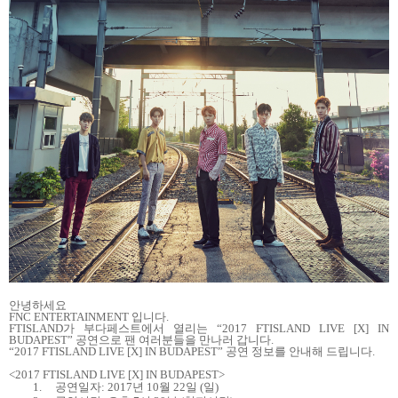
안녕하세요
FNC ENTERTAINMENT
입니다
.
FTISLAND
가 부다페스트에서 열리는
“2017 FTISLAND LIVE [X] IN
BUDAPEST”
공연으로 팬 여러분들을 만나러 갑니다
.
“2017 FTISLAND LIVE [X] IN BUDAPEST”
공연 정보를 안내해 드립니다
.
<2017 FTISLAND LIVE [X] IN BUDAPEST>
1.
공연일자
: 2017
년
10
월
22
일
(
일
)