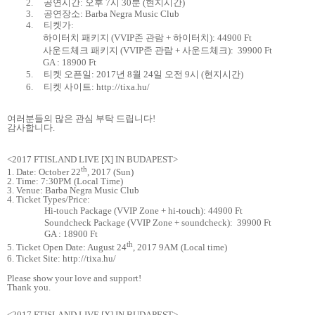
2.
공연시간
:
오후
7
시
30
분
(
현지시간
)
3.
공연장소
: Barba Negra Music Club
4.
티켓가
:
하이터치 패키지
(VVIP
존 관람
+
하이터치
): 44900 Ft
사운드체크 패키지
(VVIP
존 관람
+
사운드체크
): 39900 Ft
GA : 18900 Ft
5.
티켓 오픈일
: 2017
년
8
월
24
일 오전
9
시
(
현지시간
)
6.
티켓 사이트
: http://tixa.hu/
여러분들의 많은 관심 부탁 드립니다
!
감사합니다
.
<2017 FTISLAND LIVE [X] IN BUDAPEST>
th
1. Date: October 22
, 2017 (Sun)
2. Time: 7:30PM (Local Time)
3. Venue: Barba Negra Music Club
4. Ticket Types/Price:
Hi-touch Package (VVIP Zone + hi-touch): 44900 Ft
Soundcheck Package (VVIP Zone + soundcheck): 39900 Ft
GA : 18900 Ft
th
5. Ticket Open Date: August 24
, 2017 9AM (Local time)
6. Ticket Site: http://tixa.hu/
Please show your love and support!
Thank you.
<2017 FTISLAND LIVE [X] IN BUDAPEST>