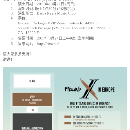
1.
演出日期：
2017
年
10
月
22
日
(
周日
)
2.
演出
时间
:
晚
上
7
点
30
分
(
当
地
时间
)
3.
演出
场馆
：
Barba Negra Music Club
4.
票价
：
Hi-touch Package (VVIP Zone + hi-touch): 44900 Ft
Soundcheck Package (VVIP Zone + soundcheck): 39900 Ft
GA : 18900 Ft
5.
售票
时间
：
2017
年
8
月
24
日上午
9
点
(
当
地
时间
)
6.
售票
网
站
：
http://tixa.hu/
请
大家多多支持！
谢谢
！