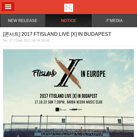
ALL MENU
NEW RELEASE
NOTICE
F'MEDIA
[콘서트] 2017 FTISLAND LIVE [X] IN BUDAPEST
No. 27 | Date 2017.08.04 18:08