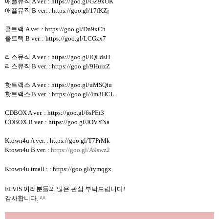
애플뮤직 A ver. :
https://goo.gl/GZ9xUK
애플뮤직 B ver. :
https://goo.gl/17fKZj
쿨트랙 A ver. :
https://goo.gl/Dn9xCh
쿨트랙 B ver. :
https://goo.gl/LCGzx7
리스뮤직 A ver. :
https://goo.gl/lQLdsH
리스뮤직 B ver. :
https://goo.gl/9HuizZ
핫트랙스 A ver. :
https://goo.gl/uMSQiu
핫트랙스 B ver. :
https://goo.gl/4m3HCL
CDBOX A ver. :
https://goo.gl/6sPEi3
CDBOX B ver. :
https://goo.gl/JOVYNa
Ktown4u A ver. :
https://goo.gl/T7PrMk
Ktown4u B
ver. :
https://goo.gl/A9swz2
Ktown4u tmall : :
https://goo.gl/tymqgx
ELVIS 여러분들의 많은 관심 부탁드립니다
!
감사합니다
. ^^