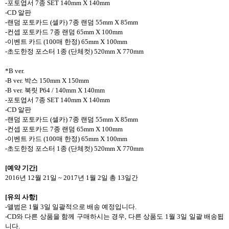
-
포토엽서
7
종
SET 140mm X 140mm
-CD
알판
-
랜덤 포토카드
(
셀카
) 7
종 랜덤
55mm X 85mm
-
컨셉 포토카드
7
종 랜덤
65mm X 100mm
-
이벤트 카드
(100
매 한정
) 65mm X 100mm
-
초도한정 포스터
1
종
(
단체컷
) 520mm X 770mm
*B ver.
-B ver.
박스
150mm X 150mm
-B ver.
북릿
P64 / 140mm X 140mm
-
포토엽서
7
종
SET 140mm X 140mm
-CD
알판
-
랜덤 포토카드
(
셀카
) 7
종 랜덤
55mm X 85mm
-
컨셉 포토카드
7
종 랜덤
65mm X 100mm
-
이벤트 카드
(100
매 한정
) 65mm X 100mm
-
초도한정 포스터
1
종
(
단체컷
) 520mm X 770mm
[
예약 기간
]
2016
년
12
월
21
일
~ 2017
년
1
월
2
일 총
13
일간
[
유의 사항
]
-
앨범은
1
월
3
일 일괄적으로 배송 예정입니다
.
-CD
와 다른 상품을 함께 구매하시는 경우
,
다른 상품도
1
월
3
일 일괄 배송됩
니다
.