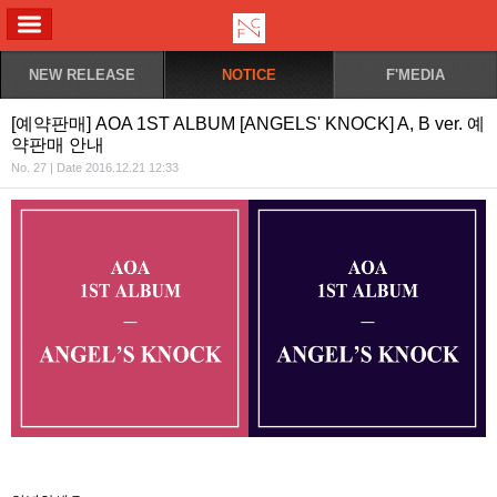
ALL MENU
NEW RELEASE
NOTICE
F'MEDIA
[예약판매] AOA 1ST ALBUM [ANGELS' KNOCK] A, B ver. 예
약판매 안내
No. 27 | Date 2016.12.21 12:33