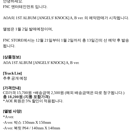
안녕하세요
.
FNC 엔터테인먼트 입
니다
.
AOA
의
1ST ALBUM [ANGELS' KNOCK] A, B ver.
의 예약판매가 시작됩니다
.
앨범은
1
월
2
일 발매예정이며
,
FNC STORE
에서는
12
월
21
일부터
1
월
2
일까지 총
13
일간의 선 예약 후 발송
됩니다
.
[
상품정보
]
AOA 1ST ALBUM [ANGELS' KNOCK] A, B ver.
[Track List]
추후 공개 예정
[
가격안내
]
CD
가격
15,700
원
+
배송금액
2,500
원
(
해외 배송금액은 따로 청구됩니다
.)
총
18,200
원
(
지통 포함가격
)
* AOE
회원은
5%
할인이 적용됩니다
.
[
앨범 사양
]
*A ver.
-A ver.
박스
150mm X 150mm
-A ver.
북릿
P64 / 140mm X 140mm