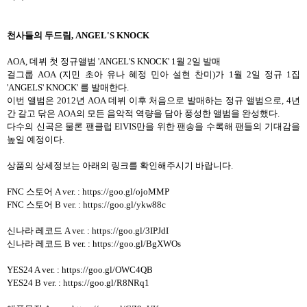
천사들의 두드림
, ANGEL'S KNOCK
AOA,
데뷔 첫 정규앨범
'ANGEL'S KNOCK' 1
월
2
일 발매
걸그룹
AOA (
지민 초아 유나 혜정 민아 설현 찬미
)
가
1
월
2
일 정규
1
집
'ANGELS' KNOCK'
를 발매한다
.
이번 앨범은
2012
년
AOA
데뷔 이후 처음으로 발매하는 정규 앨범으로
, 4
년
간 갈고 닦은
AOA
의 모든 음악적 역량을 담아 풍성한 앨범을 완성했다
.
다수의 신곡은 물론 팬클럽
ElVIS
만을 위한 팬송을 수록해 팬들의 기대감을
높일 예정이다
.
상품의 상세정보는 아래의 링크를 확인해주시기 바랍니다
.
FNC 스토어 A ver. :
https://goo.gl/ojoMMP
FNC 스토어 B ver. :
https://goo.gl/ykw88c
신나라 레코드 A ver. :
https://goo.gl/3IPJdI
신나라 레코드 B ver. :
https://goo.gl/BgXWOs
YES24 A ver. :
https://goo.gl/OWC4QB
YES24 B ver. :
https://goo.gl/R8NRq1