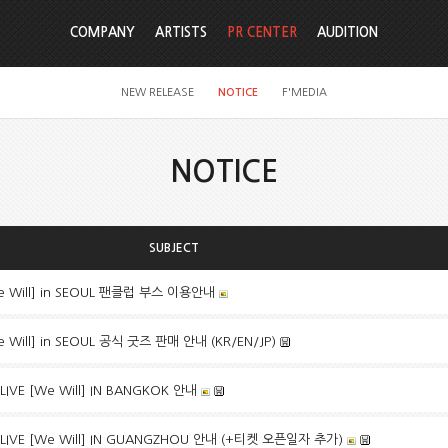
COMPANY
ARTISTS
PR CENTER
AUDITION
NEW RELEASE
NOTICE
F'MEDIA
NOTICE
SUBJECT
[We Will] in SEOUL 팬클럽 부스 이용안내
We Will] in SEOUL 공식 굿즈 판매 안내 (KR/EN/JP)
LIVE [We Will] IN BANGKOK 안내
 LIVE [We Will] IN GUANGZHOU 안내 (+티켓 오픈일자 추가)