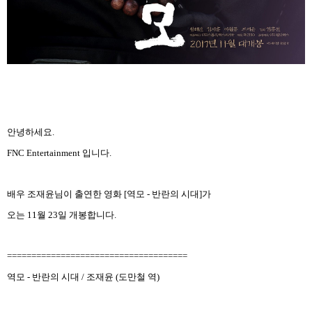
안녕하세요
.
FNC Entertainment
입니다
.
배우 조재윤님이 출연한 영화
[
역모
-
반란의 시대
]
가
오는
11
월
23
일
개봉합니다
.
=====================================
역모
-
반란의 시대
/
조재윤
(
도만철 역
)