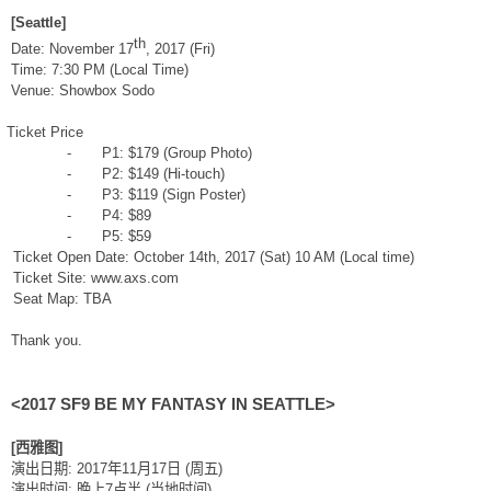
[Seattle]
th
Date: November 17
, 2017 (Fri)
Time: 7:30 PM (Local Time)
Venue: Showbox Sodo
icket Price
-
P1: $179 (Group Photo)
-
P2: $149 (Hi-touch)
-
P3: $119 (Sign Poster)
-
P4: $89
-
P5: $59
Ticket Open Date: October 14th, 2017 (Sat) 10 AM (Local time)
Ticket Site: www.axs.com
Seat Map: TBA
Thank you.
<2017 SF9 BE MY FANTASY IN SEATTLE>
[
西雅图
]
演出日期
: 2017
年
11
月
17
日
(
周五
)
演出时间
:
晚上
7
点半
(
当地时间
)