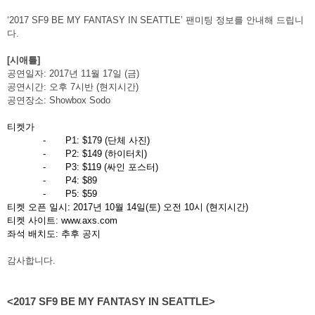
‘2017 SF9 BE MY FANTASY IN SEATTLE’
팬미팅 정보를 안내해 드립니
다
.
[
시애틀
]
공연일자
: 2017
년
11
월
17
일
(
금
)
공연시간
:
오후
7
시반
(
현지시간
)
공연장소
: Showbox Sodo
티켓가
-
P1: $179 (
단체 사진
)
-
P2: $149 (
하이터치
)
-
P3: $119 (
싸인 포스터
)
-
P4: $89
-
P5: $59
티켓 오픈 일시
: 2017
년
10
월
14
일
(
토
)
오전
10
시
(
현지시간
)
티켓 사이트
: www.axs.com
좌석 배치도
:
추후 공지
감사합니다
.
<2017 SF9 BE MY FANTASY IN SEATTLE>