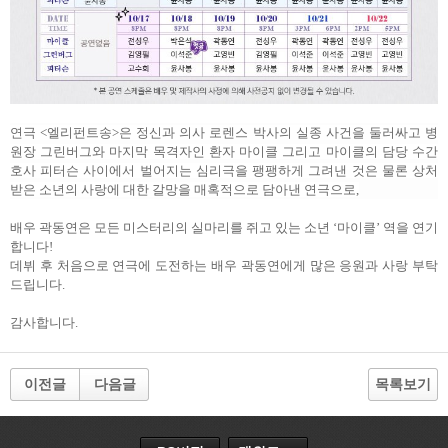
연극
<
엘리펀트송
>
은 정신과 의사 로렌스 박사의 실종 사건을 둘러싸고 병
원장 그린버그와 마지막 목격자인 환자 마이클 그리고 마이클의 담당 수간
호사 피터슨 사이에서 벌어지는 심리극을 팽팽하게 그려낸 것은 물론 상처
받은 소년의 사랑에 대한 갈망을 매혹적으로 담아낸 연극으로
,
배우 곽동연은 모든 미스터리의 실마리를 쥐고 있는 소년
‘
마이클
’
역을 연기
합니다!
데뷔 후 처음으로 연극에 도전하는 배우 곽동연에게 많은 응원과 사랑 부탁
드립니다
.
감사합니다
.
이전글
다음글
목록보기