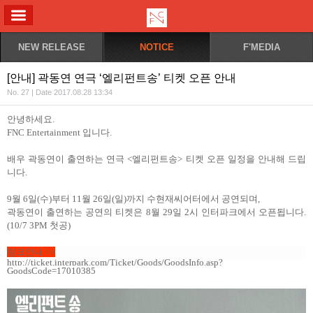
ALL MENU
NEW RELEASE
NOTICE
F'MEDIA
[안내] 곽동연 연극 ‘엘리펀트송’ 티켓 오픈 안내
No. 27 | Date 2017.08.28 13:34
안녕하세요
.
FNC Entertainment
입니다
.
배우 곽동연이 출연하는 연극
<
엘리펀트송
> 티켓 오픈 일정을 안내해 드립
니다.
9
월
6
일
(
수
)
부터
11
월
26
일
(
일
)
까지 수현재씨어터에서 공연되며
,
곽동연이 출연하는 공연의 티켓은
8월 29일 2시
인터파크에서 오픈됩니다.
(10/7 3PM 첫공)
링크안내 >>
http://ticket.interpark.com/Ticket/Goods/GoodsInfo.asp?
GoodsCode=17010385