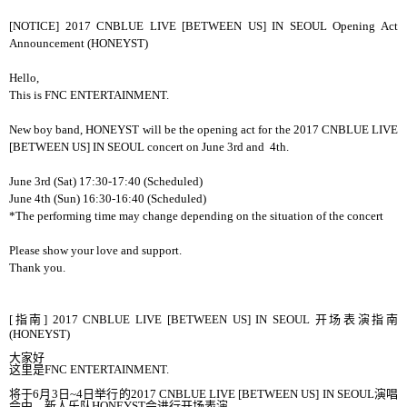
[NOTICE] 2017 CNBLUE LIVE [BETWEEN US] IN SEOUL Opening Act
Announcement (HONEYST)
Hello,
This is FNC ENTERTAINMENT.
New boy band, HONEYST will be the opening act for the 2017 CNBLUE LIVE
[BETWEEN US] IN SEOUL concert on June 3rd and 4th.
June 3rd (Sat) 17:30-17:40 (Scheduled)
June 4th (Sun) 16:30-16:40 (Scheduled)
*The performing time may change depending on the situation of the concert
Please show your love and support.
Thank you.
[
指南
]
2017 CNBLUE LIVE [BETWEEN US] IN SEOUL
开场
表演指南
(HONEYST)
大家好
这里是
FNC ENTERTAINMENT.
将于
6
月
3
日
~4
日
举行
的
2017 CNBLUE LIVE [BETWEEN US] IN SEOUL
演唱
会
中
，
新人
乐队
HONEYST
会进行开场表演
.