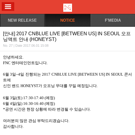
ALL MENU
NEW RELEASE
NOTICE
F'MEDIA
[안내] 2017 CNBLUE LIVE [BETWEEN US] IN SEOUL 오프
닝액트 안내 (HONEYST)
No. 27 | Date 2017.06.01 15:08
안녕하세요
.
FNC
엔터테인먼트입니다
.
6
월
3
일
~4
일 진행되는
2017 CNBLUE LIVE [BETWEEN US] IN SEOUL
콘서
트에
신인 밴드
HONEYST
가 오프닝 무대를 꾸밀 예정입니다
.
6
월
3
일
(
토
) 17:30-17:40 (
예정
)
6
월
4
일
(
일
) 16:30-16:40 (
예정
)
*
공연 시간은 현장 상황에 따라 변경될 수 있습니다
.
여러분의 많은 관심 부탁드리겠습니다
.
감사합니다
.