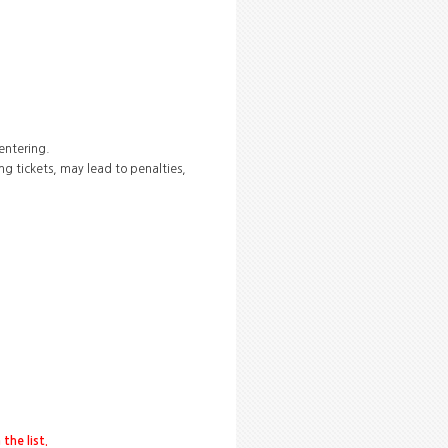
entering.
ling tickets, may lead to penalties,
the list.