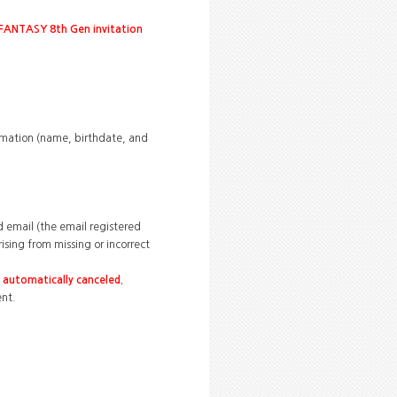
s FANTASY 8th Gen invitation
formation (name, birthdate, and
d email (the email registered
rising from missing or incorrect
e automatically canceled.
ent.