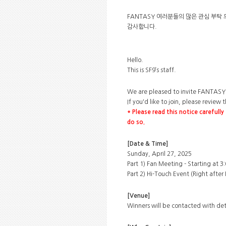
FANTASY 여러분들의 많은 관심 부탁
감사합니다.
Hello.
This is SF9’s staff.
We are pleased to invite FANTASY 
If you'd like to join, please review
* Please read this notice carefull
do so.
[Date & Time]
Sunday, April 27, 2025
Part 1) Fan Meeting - Starting at 3
Part 2) Hi-Touch Event (Right after 
[Venue]
Winners will be contacted with deta