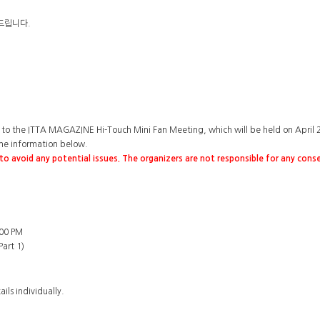
 드립니다.
to the ITTA MAGAZINE Hi-Touch Mini Fan Meeting, which will be held on April 
 the information below.
y to avoid any potential issues. The organizers are not responsible for any cons
:00 PM
Part 1)
ils individually.