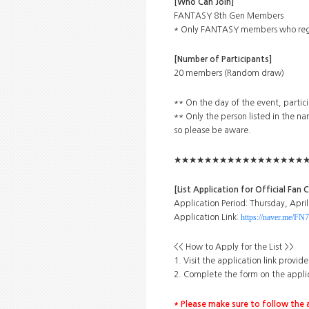
[Who Can Join]
FANTASY 8th Gen Members
* Only FANTASY members who regist
[Number of Participants]
20 members (Random draw)
** On the day of the event, partici
** Only the person listed in the name
so please be aware.
★★★★★★★★★★★★★★★★★
[List Application for Official Fan
Application Period: Thursday, Apri
https://naver.me
Application Link:
<< How to Apply for the List >>
1. Visit the application link provid
2. Complete the form on the applic
* Please make sure to follow the a