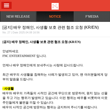
ALL MENU
NEW RELEASE
NOTICE
F'MEDIA
[공지] 배우 정해인, 사생활 보호 관련 협조 요청 (KR/EN)
No. 27 | Date 2025.04.08 16:56
[
공지
]
배우 정해인
,
사생활 보호 관련 협조 요청
(KR/EN)
안녕하세요
.
FNC ENTERTAINMENT
입니다
.
언제나 배우 정해인에게 보내주시는 사랑에 감사드립니다
.
최근 배우의 사생활을 침해하는 사례가 발생되고 있어
,
팬 여러분들에게 당
부의 말씀을 드립니다
.
-
사생활
배우와 배우의 가족들의 사적인 공간에 무단으로 방문하여
,
원치 않는 선물
을 두고 가는 행위가 발생하고 있습니다
.
이런 행위는 배우를 비롯하여 이웃
주민들에게 불편을 끼칠 수 있습니다
.
배우의 사적인 공간에 방문하는 행위는 금지하여 주시기를 바랍니다
.