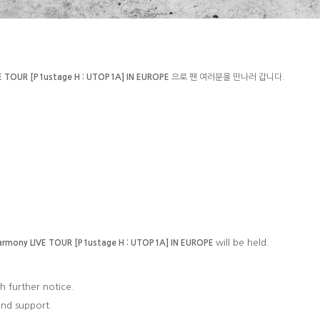
E TOUR [P1ustage H : UTOP1A] IN EUROPE
으로 팬 여러분을 만나러 갑니다
.
will be held.
armony LIVE TOUR [P1ustage H : UTOP1A] IN EUROPE
h further notice.
and support.