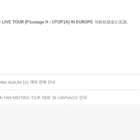
 LIVE TOUR [P1ustage H : UTOP1A] IN EUROPE
与粉丝朋友们见面。
MINI ALBUM [X] 예약 판매 안내
N FAN MEETING ‘OUR TIME’ IN SANTIAGO 안내