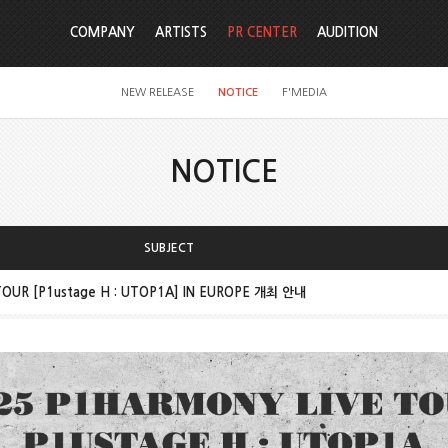
COMPANY
ARTISTS
PR CENTER
AUDITION
NEW RELEASE
NOTICE
F'MEDIA
NOTICE
SUBJECT
TOUR [P1ustage H : UTOP1A] IN EUROPE 개최 안내