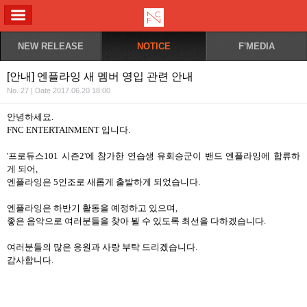
ALL MENU
NEW RELEASE
NOTICE
F'MEDIA
[안내] 엔플라잉 새 멤버 영입 관련 안내
No. 27 | Date 2017.06.20 18:00
안녕하세요
.
FNC ENTERTAINMENT
입니다
.
'
프로듀스
101
시즌
2'
에 참가한 연습생 유회승군이 밴드 엔플라잉에 합류하
게 되어
,
엔플라잉은
5
인조로 새롭게 출발하게 되었습니다
.
엔플라잉은 하반기 활동을 예정하고 있으며
,
좋은 음악으로 여러분들을 찾아 뵐 수 있도록 최선을 다하겠습니다
.
여러분들의 많은 응원과 사랑 부탁 드리겠습니다
.
감사합니다
.