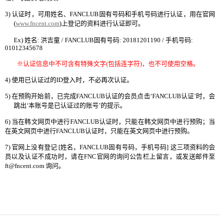
3)
认证时，可用姓名、
FANCLUB
固有号码
和
手机号码进
行
认证
，
用在官网
(
www.fncent.com
)
上登
记
的
资
料
进
行
认证即
可。
Ex)
姓名
:
洪吉童
/ FANCLUB
固有
号码
:
20181201190
/
手机
号码
:
01012345678
※
认证
信息中不可含有特殊文字
(
包括
连
字符
)
，也不可使用空格。
4)
使用已
认证过
的
ID
登入
时
，不必再次
认证
。
5)
在
预购开
始
前
，
已完成
FANCLUB
认证
的
会员
点
击
‘
FANCLUB
认证
’
时
，
会
跳出
‘
本
账号
是已
认证过
的
账号
’
的提示。
6)
当
在
韩
文
网页
中
进
行
FANCLUB
认证时
，只能在
韩
文
网页
中
进
行
预购
；
当
在英文
网页
中
进
行
FANCLUB
认证时
，只能在英文
网页
中
进
行
预购
。
7)
官
网
上
没
有登
记
[
姓名，
FANCLUB
固有
号码
，手机
号码
]
这
三
项资
料的
会
员
以及
认证
不成功
时
，
请
在
FNC
官
网
的
询问
公告
栏
上留言
，
或
发
送
邮
件至
ft@fncent.com
询问。