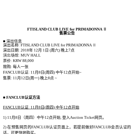
FTISLAND CLUB LIVE for PRIMADONNA
Ⅱ
售
票公
告
■
演出信息
演出名
称
: FTISLAND CLUB LIVE for PRIMADONNA
Ⅱ
演出日期
: 2018
年
12
月
1
日
(
周六
)
晚上
7
点
演出
场馆
: MUV HALL
票价
: KRW 88,000
限购
:
每人一张
FANCLUB
认证
: 11
月
8
日
(
周四
)
中午
12
点
开
始
~
售票
: 11
月
12
日
(
周一
)
晚
上
8
点
~
■
FANCLUB
认证
方法
FANCLUB
认证
: 11
月
8
日
(
周四
)
中午
12
点
开
始
1) 11
月
8
日
（
周四
）
中午
12
点
开
始
,
登入
Auction Ticket
网页
。
2)
在
预售网页
的
FANCLUB
认证页
面
上
，
若提前做好
FANCLUB
会员认证
的
话
，
可更快地
购买
。