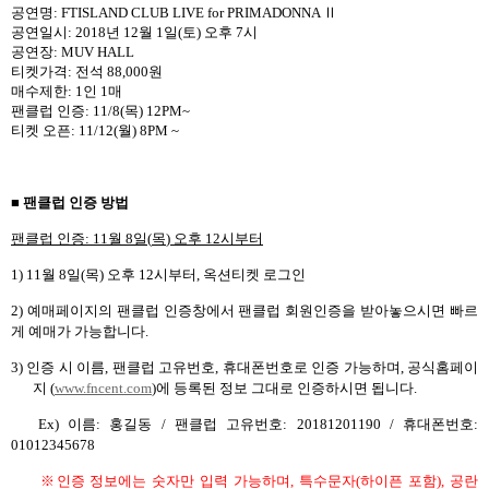
공연명
: FTISLAND CLUB LIVE for PRIMADONNA
Ⅱ
공연일시
: 2018
년
12
월
1
일
(
토
)
오후
7
시
공연장
: MUV HALL
티켓가격
:
전석
88,000
원
매수제한
: 1
인
1
매
팬클럽 인증
: 11/8(
목
) 12PM~
티켓 오픈
: 11/12(
월
) 8PM ~
■ 팬클럽 인증 방법
팬클럽 인증
: 11
월
8
일
(
목
)
오후
12
시부터
1) 11
월
8
일
(
목
)
오후
12
시부터
,
옥션티켓 로그인
2)
예매페이지의 팬클럽 인증창에서 팬클럽 회원인증을 받아놓으시면 빠르
게 예매가 가능합니다
.
3)
인증 시 이름
,
팬클럽 고유번호
,
휴대폰번호
로 인증 가능하며
,
공식홈페이
지
(
www.fncent.com
)
에 등록된 정보 그대로 인증하시면 됩니다
.
Ex)
이름
:
홍길동
/
팬클럽 고유번호
: 20181201190 /
휴대폰번호
:
01012345678
※인증 정보에는 숫자만 입력 가능하며
,
특수문자
(
하이픈 포함
),
공란