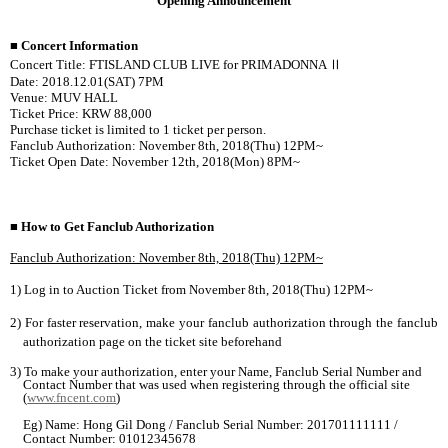
Opening Announcement
■
Concert Information
Concert Title: FTISLAND CLUB LIVE for PRIMADONNA
Ⅱ
Date: 2018.12.01(SAT) 7PM
Venue: MUV HALL
Ticket Price: KRW 88,000
Purchase ticket is limited to 1 ticket per person.
Fanclub Authorization: November 8th, 2018(Thu) 12PM~
Ticket Open Date: November 12th, 2018(Mon) 8PM~
■
How to Get Fanclub Authorization
Fanclub Authorization: November 8th, 2018(Thu) 12PM~
1)
Log in to Auction Ticket from
November 8th, 2018(Thu) 12PM~
2)
For faster reservation, make your fanclub authorization through the fanclub
authorization page on the ticket site beforehand
3)
To make your authorization, enter your Name, Fanclub Serial Number and
Contact Number that was used when registering through the official site
(
www.fncent.com
)
Eg) Name: Hong Gil Dong / Fanclub Serial Number: 201701111111 /
Contact Number: 01012345678