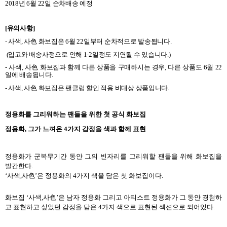
2018
년
6
월
22
일 순차배송 예정
[
유의사항
]
-
사색
,
사色 화보집은
6
월
22
일부터 순차적으로 발송됩니다
.
(
입고와 배송사정으로 인해
1-2
일정도 지연될 수 있습니다
.)
-
사색
,
사色 화보집과 함께 다른 상품을 구매하시는 경우
,
다른 상품도
6
월
22
일에 배송됩니다
.
-
사색
,
사色 화보집은
팬클럽 할인 적용 비대상 상품입니다
.
정용화를 그리워하는 팬들을 위한 첫 공식 화보집
정용화
,
그가 느껴온
4
가지 감정을 색과 함께 표현
정용화가 군복무기간 동안 그의 빈자리를 그리워할 팬들을 위해 화보집을
발간한다
.
‘
사색
,
사色
’
은 정용화의
4
가지 색을 담은 첫 화보집이다
.
화보집
‘
사색
,
사色
’
은 남자 정용화 그리고 아티스트 정용화가 그 동안 경험하
고 표현하고 싶었던 감정을 담은
4
가지 색으로 표현된 섹션으로 되어있다
.