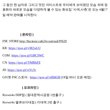
그 동안 한 남자로 그리고 멋진 아티스트로 우리에게 보여졌던 모습 외에 정
용화의 새로운 모습을 다양하게 볼 수 있는 화보집
‘
사색
,
사色
’
은 오는
4
월
17
일 예약 판매를 시작한다
.
[
온라인
]
FNC STORE
http://fncstore.cafe24.com/surl/P/620
KR:
https://goo.gl/yM2wLU
COM:
https://goo.gl/GHCSWC
CN:
https://goo.gl/YMRhFZ
JD:
https://goo.gl/vtVc5i
G
마켓
FNC
스토어
:
https://goo.gl/j4DdGH
(18
일
00
시 오픈 예정
)
[
오프라인
]
Ktown4u DDP
점
(
동대문역사공원
1
번출구
)
Ktown4u
엘큐브이대점
(
이대역
2
번 출구
)