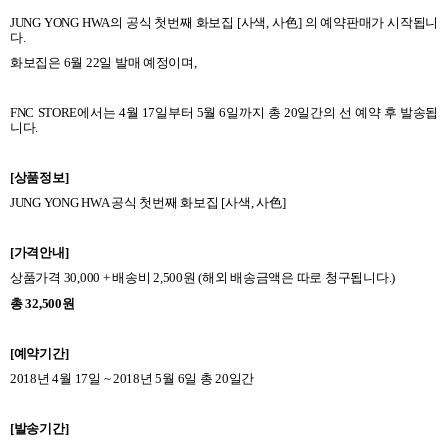
JUNG YONG HWA
의 공식 첫번째
화보집
[
사색
,
사色
]
의 예약판매가 시작됩니
다
.
화보집은
6
월
22
일 발매 예정이며
,
FNC STORE
에서는
4
월
17
일부터
5
월
6
일까지 총
20
일간의 선 예약 후 발송됩
니다
.
[
상품정보
]
JUNG YONG HWA
공식 첫번째
화보집
[
사색
,
사色
]
[
가격안내
]
상품가격
30,000 +
배송비
2,500
원
(
해외 배송금액은 따로 청구됩니다
.)
총
32,500
원
[
예약기간
]
2018
년
4
월
17
일
~ 2018
년
5
월
6
일 총
20
일간
[
발송기간
]