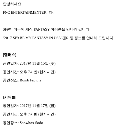
안녕하세요
.
FNC ENTERTAINMENT
입니다
.
SF9
이 미국에 계신
FANTASY
여러분을 만나러 갑니다
!
‘2017 SF9 BE MY FANTASY IN USA’
팬미팅 정보를 안내해 드립니다
.
[
댈러스
]
공연일자
: 2017
년
11
월
15
일
(
수
)
공연시간
:
오후
7
시반
(
현지시간
)
공연장소
: Bomb Factory
[
시애틀
]
공연일자
: 2017
년
11
월
17
일
(
금
)
공연시간
:
오후
7
시반
(
현지시간
)
공연장소
: Showbox Sodo