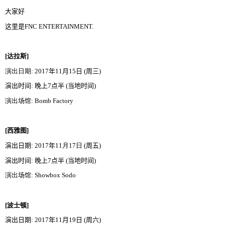
大家好
这里是
FNC ENTERTAINMENT
.
[
达
拉斯
]
演出日期
: 2017
年
11
月
15
日
(
周三
)
演出时间
:
晚上
7
点半
(
当地时间
)
演出场馆
: Bomb Factory
[
西雅图
]
演出日期
: 2017
年
11
月
17
日
(
周五
)
演出时间
:
晚上
7
点半
(
当地时间
)
演出场馆
: Showbox Sodo
[
波士顿
]
演出日期
: 2017
年
11
月
19
日
(
周六
)