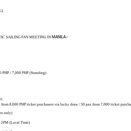
니다
.
IC SAILING FAN MEETING IN
>
MANILA
00 PHP / 7,000 PHP (Standing)
o)
x from 8,000 PHP ticket purchasers via lucky draw / 50 pax from 7,000 ticket purch
rs only)
 12PM (Local Time)