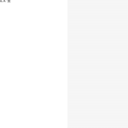
ILA”
로