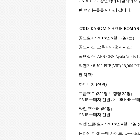
CNBLUE
의 강민혁이 마닐라에서
팬 여러분들을 만나러 갑니다
.
<2018 KANG MIN HYUK
ROMANT
공연일자
: 2018
년
5
월
12
일
(
토
)
공연시간
:
오후
6
시
(
현지시간
)
공연장소
: ABS-CBN Ayala Vertis T
티켓가
: 8,500 PHP (VIP) / 8,000 PH
팬 혜택
:
하이터치
(
전원
)
그룹포토
(250
명
/ 1
장당
25
명
)
* VIP
구매자 전원
/ 8,000 PHP
구매
싸인 포스터
(80
장
)
* VIP
구매자 전원
티켓 오픈 일시
: 2018
년
4
월
15
일 
온라인 티켓 구매 사이트
: www.tic