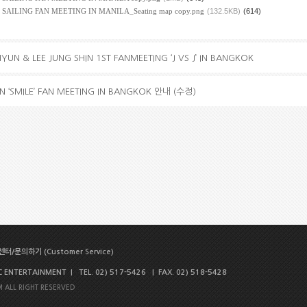
AILING FAN MEETING IN MANILA_Seating map copy.png
(132.5KB)
(614)
UN & LEE JUNG SHIN 1ST FANMEETING ‘J VS J’ IN BANGKOK
N ‘SMILE’ FAN MEETING IN BANGKOK 안내 (수정)
터/문의하기 (Customer Service)
NTERTAINMENT | TEL. 02) 517-5426 | FAX. 02) 518-5428
 ALL RIGHT RESERVED