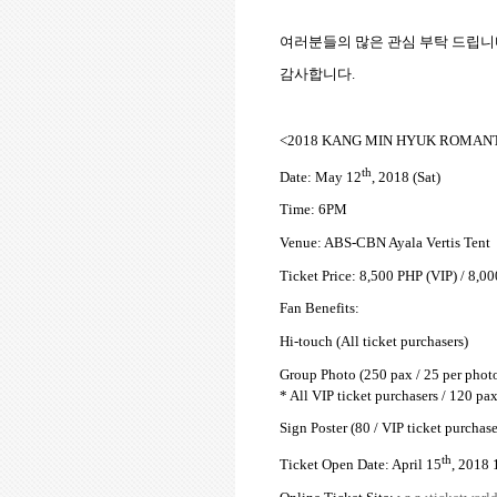
여러분들의 많은 관심 부탁 드립
감사합니다
.
<2018 KANG MIN HYUK ROMANT
th
Date: May 12
, 2018 (Sat)
Time: 6PM
Venue: ABS-CBN Ayala Vertis Tent
Ticket Price: 8,500 PHP (VIP) / 8,0
Fan Benefits:
Hi-touch (All ticket purchasers)
Group Photo (250 pax / 25 per phot
* All VIP ticket purchasers / 120 pa
Sign Poster (80 / VIP ticket purchase
th
Ticket Open Date: April 15
, 2018