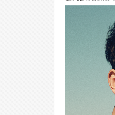
Online Ticket Site:
www.ticketworl