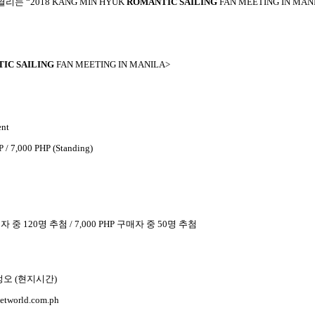
 열리는
“2018 KANG MIN HYUK
ROMANTIC SAILING
FAN MEETING IN MAN
IC SAILING
FAN MEETING IN MANILA>
ent
P / 7,000 PHP (Standing)
자 중
120
명 추첨
/ 7,000 PHP
구매자 중
50
명 추첨
정오
(
현지시간
)
ketworld.com.ph