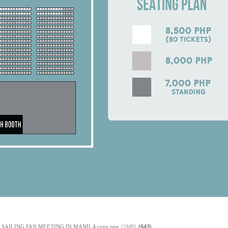
SAILING FAN MEETING IN MANILA copy.png
(1MB)
(643)