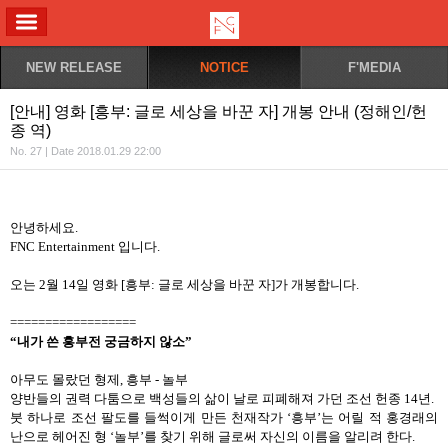
ALL MENU
NEW RELEASE
NOTICE
F'MEDIA
[안내] 영화 [흥부: 글로 세상을 바꾼 자] 개봉 안내 (정해인/헌
종 역)
No. 27 | Date 2018.01.29 22:00
안녕하세요
.
FNC Entertainment
입니다
.
오는
2
월
14
일 영화
[
흥부
:
글로 세상을 바꾼 자
]
가 개봉합니다
.
==================
“내가 쓴 흥부전 궁금하지 않소
”
아무도 몰랐던 형제
,
흥부
-
놀부
양반들의 권력 다툼으로 백성들의 삶이 날로 피폐해져 가던 조선 헌종
14
년
.
붓 하나로 조선 팔도를 들썩이게 만든 천재작가
‘
흥부
’
는 어릴 적 홍경래의
난으로 헤어진 형
‘
놀부
’
를 찾기 위해 글로써 자신의 이름을 알리려 한다
.