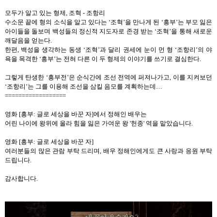
모두가 알고 있는 형제
,
조혁
-
조항리
수소문 끝에 형의 소식을 알고 있다는
‘
조혁
’
을 만나게 된
‘
흥부
’
는 부모 잃은
아이들을 돌보며 백성들의 정신적 지도자로 존경 받는
‘
조혁
’
을 통해 새로운
깨달음을 얻는다
.
한편
,
백성을 생각하는 동생
‘
조혁
’
과 달리 권세에 눈이 먼 형
‘
조항리
’
의 야
욕을 목격한
‘
흥부
’
는 전혀 다른 이 두 형제의 이야기를 쓰기로 결심한다
.
그렇게 탄생한
‘
흥부전
’
은 순식간에 조선 전역에 퍼져나가고
,
이를 지켜보던
‘
조항리
’
는 그를 이용해 조선을 삼킬 음모를 계획하는데
…
==================
영화
[
흥부
:
글로 세상을 바꾼 자
]
에서 정해인 배우는
어린 나이에 왕위에 올라 힘을 잃은 가여운 왕
'
헌종
'
역을 맡았습니다
.
영화
[
흥부
:
글로 세상을 바꾼 자
]
여러분들의 많은 관람 부탁 드리며
,
배우 정해인에게도 큰 사랑과 응원 부탁
드립니다
.
감사합니다
.