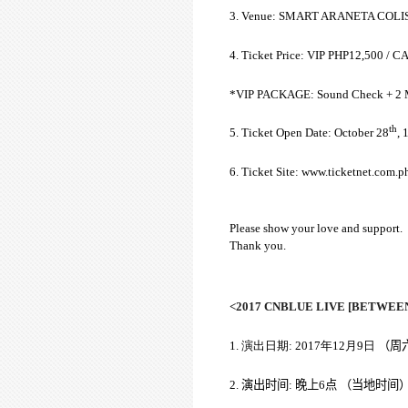
3. Venue: SMART ARANETA COL
4. Ticket Price:
VIP PHP12,500 / C
*VIP PACKAGE: Sound Check + 2 
th
5. Ticket Open Date: October 28
, 
6. Ticket Site: www.ticketnet.com.p
Please show your love and support.
Thank you.
<2017 CNBLUE LIVE [BETWEEN
1.
演出日期
: 2017
年
12
月
9
日
（
周
2.
演出
时间
:
晚
上
6
点
（
当
地
时间