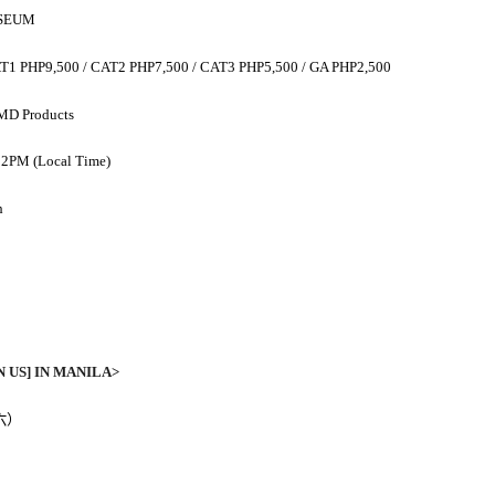
ISEUM
AT1 PHP9,500 / CAT2 PHP7,500 / CAT3 PHP5,500 / GA PHP2,500
MD Products
12PM (Local Time)
h
 US] IN MANILA>
六
）
）