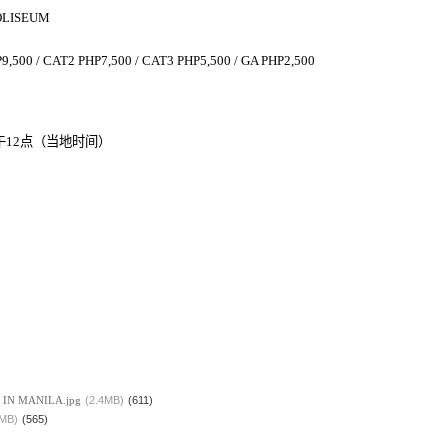
OLISEUM
9,500 / CAT2 PHP7,500 / CAT3 PHP5,500 / GA PHP2,500
午
12
点（当地时间）
 IN MANILA.jpg
(2.4MB)
(611)
3MB)
(565)