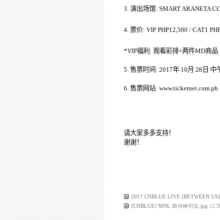
3.
演出
场馆
: SMART ARANETA C
4.
票价
:
VIP PHP12,500 / CAT1 PHP
*
VIP
福利
:
观看彩排
+
两件
MD
商品
5.
售
票
时间
:
2017
年
10
月
28
日
中
6.
售票网站
:
www.ticketnet.com.ph
请
大家多多支持
！
谢谢
！
2017 CNBLUE LIVE [BETWEEN US]
[CNBLUE] MNL 좌석배치도.jpg
(2.