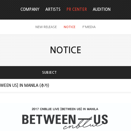
COMPANY
ARTISTS
PR CENTER
AUDITION
NEW RELEASE
NOTICE
F'MEDIA
NOTICE
SUBJECT
TWEEN US] IN MANILA (추가)