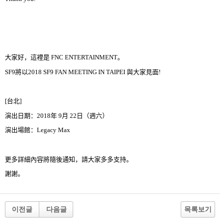
大家好，這裡是
FNC E
NTERTAINMENT
。
SF9
將以
2018 SF9 FAN MEETING IN TAIPEI
與大家見面
!
[
台北
]
演出日期：
2018
年
9
月
22
日（週六）
演出場館：
Legacy Max
更多詳細內容將隨後通知，請大家多多支持。
謝謝。
이전글
다음글
목록보기