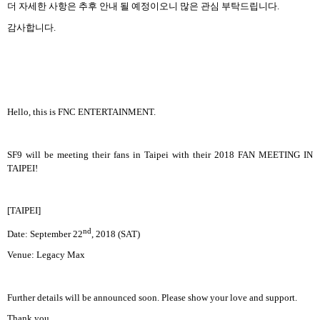
더 자세한 사항은 추후 안내 될 예정이오니 많은 관심 부탁드립니다
.
감사합니다
.
Hello, this is FNC ENTERTAINMENT.
SF9 will be meeting their fans in Taipei with their 2018 FAN MEETING IN
TAIPEI!
[TAIPEI]
nd
Date: September 22
, 2018 (SAT)
Venue: Legacy Max
Further details will be announced soon. Please show your love and support.
Thank you.