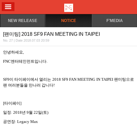
ALL MENU
NEW RELEASE
NOTICE
F'MEDIA
[팬미팅] 2018 SF9 FAN MEETING IN TAIPEI
No. 27 | Date 2018.07.03 20:59
안녕하세요
,
FNC
엔터테인먼트입니다
.
SF9
이 타이페이에서 열리는
2018 SF9 FAN MEETING IN TAIPEI
팬미팅으로
팬 여러분들을 만나러 갑니다
!
[
타이페이
]
일정
: 2018
년
9
월
22
일
(
토
)
공연장
: Legacy Max