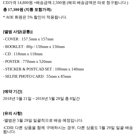
CD
가격
14,800
원
+
배송금액
2,500
원
(
해외 배송금액은 따로 청구됩니다
.)
총
17,300
원
(
지통 포함가격
)
* AOE
회원은
5%
할인이 적용됩니다
.
[
앨범 사양
(
공통
)]
- COVER : 157.5mm x 157mm
- BOOKLET : 80p / 150mm x 150mm
- CD : 118mm x 118mm
- POSTER : 770mm x 520mm
- STICKER & POSTCAD SET : 100mm x 140mm
- SELFIE PHOTO CARD : 55mm x 85mm
[
예약 기간
]
2018
년
5
월
21
일
~ 2018
년
5
월
28
일 총
8
일간
[
유의 사항
]
-
앨범은
5
월
29
일 일괄적으로 배송 예정입니다
.
-CD
와 다른 상품을 함께 구매하시는 경우
,
다른 상품도
5
월
29
일 일괄 배송
됩니다
.