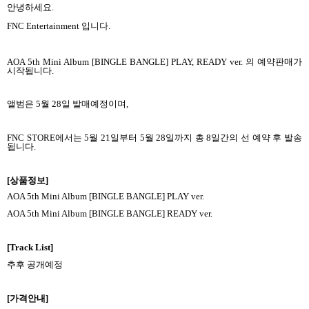
안녕하세요
.
FNC
Entertainment
입니다
.
AOA 5th Mini Album [BINGLE BANGLE] PLAY, READY ver.
의 예약판매가
시작됩니다
.
앨범은
5
월
28
일 발매예정이며
,
FNC STORE
에서는
5
월
21
일부터
5
월
28
일까지 총
8
일간의 선 예약 후 발송
됩니다
.
[
상품정보
]
AOA 5th Mini Album [BINGLE BANGLE] PLAY ver.
AOA 5th Mini Album [BINGLE BANGLE] READY ver.
[Track List]
추후 공개예정
[
가격안내
]