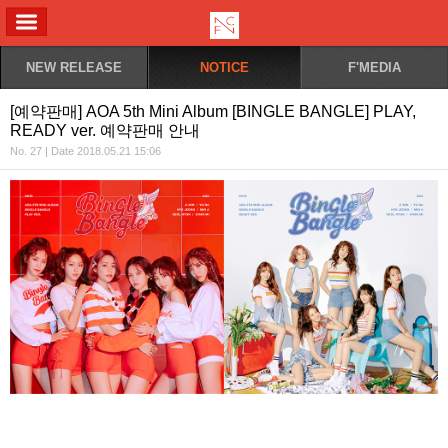
ALL MENU
NEW RELEASE
NOTICE
F'MEDIA
[예약판매] AOA 5th Mini Album [BINGLE BANGLE] PLAY,
READY ver. 예약판매 안내
No. 27 | Date 2018.05.21 15:06