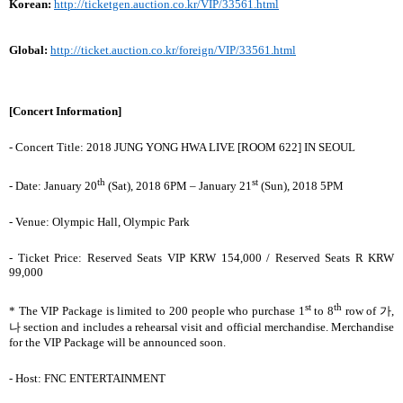
Korean:
http://ticketgen.auction.co.kr/VIP/33561.html
Global:
http://ticket.auction.co.kr/foreign/VIP/33561.html
[Concert Information]
- Concert Title: 2018 JUNG YONG HWA LIVE [ROOM 622] IN SEOUL
th
st
- Date: January 20
(Sat), 2018 6PM – January 21
(Sun), 2018 5PM
- Venue: Olympic Hall, Olympic Park
- Ticket Price: Reserved Seats VIP KRW 154,000 / Reserved Seats R KRW
99,000
st
th
* The VIP Package is limited to 200 people who purchase 1
to 8
row of
가
,
나
section and includes a rehearsal visit and official merchandise. Merchandise
for the VIP Package will be announced soon.
- Host: FNC ENTERTAINMENT