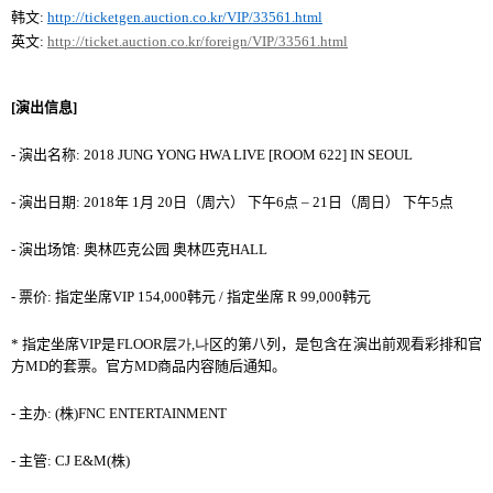
韩文
:
http://ticketgen.auction.co.kr/VIP/33561.html
英文
:
http://ticket.auction.co.kr/foreign/VIP/33561.html
[
演出信息
]
-
演出名
称
: 2018 JUNG YONG HWA LIVE [ROOM 622] IN SEOUL
-
演出日期
: 2018
年
1
月
20
日
（
周六
）
下午
6
点
– 21
日
（
周日
）
下午
5
点
-
演出
场馆
:
奥
林匹克
公
园
奥
林匹克
HALL
-
票价
:
指定
坐席
VIP
154,000
韩
元
/
指定
坐席
R 99,000
韩
元
*
指定坐席
VIP
是
FLOOR
层
가
,
나
区
的
第八列
，
是包含在演出前
观
看彩排和官
方
MD
的套票。官方
MD
商品
内
容
随
后通知。
-
主
办
: (
株
)
FNC ENTERTAINMENT
-
主管
: CJ E&M
(
株
)