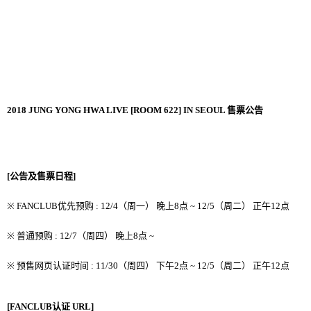
2018 JUNG YONG HWA LIVE [ROOM 622] IN SEOUL
售票公告
[
公告及售票日程
]
※ FANCLUB
优
先
预购
: 12/4
（
周一
）
晚
上
8
点
~ 12/5
（
周二
）
正午
12
点
※
普通
预购
: 12/7
（
周四
）
晚
上
8
点
~
※
预
售
网页认证时间
: 11/30
（
周四
）
下午
2
点
~ 12/5
（
周二
）
正午
12
点
[FANCLUB
认证
URL]