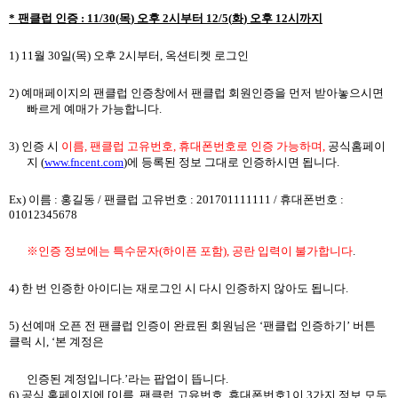
*
팬클럽 인증
: 11/30(
목
)
오후
2
시부터
12/5(
화
)
오후
12
시까지
1) 11
월
30
일
(
목
)
오후
2
시부터
,
옥션티켓 로그인
2)
예매페이지의 팬클럽 인증창에서 팬클럽 회원인증을 먼저 받아놓으시면
빠르게 예매가 가능합니다
.
3)
인증 시
이름
,
팬클럽 고유번호
,
휴대폰번호
로 인증 가능하며
,
공식홈페이
지
(
www.fncent.com
)
에 등록된 정보 그대로 인증하시면 됩니다
.
Ex)
이름
:
홍길동
/
팬클럽 고유번호
: 201701111111 /
휴대폰번호
:
01012345678
※인증 정보에는 특수문자
(
하이픈 포함
),
공란 입력이 불가합니다
.
4)
한 번 인증한 아이디는 재로그인 시 다시 인증하지 않아도 됩니다
.
5)
선예매 오픈 전 팬클럽 인증이 완료된 회원님은
‘
팬클럽 인증하기
’
버튼
클릭 시
, ‘
본 계정은
인증된 계정입니다
.’
라는 팝업이 뜹니다
.
6)
공식 홈페이지에
[
이름
,
팬클럽 고유번호
,
휴대폰번호
]
이
3
가지 정보 모두