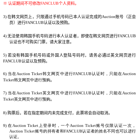
※
认证
期
间
不可修改
FANCLUB
个
人
资
料。
3)
在
韩
文
网页
上，只限通
过
手机
号码
已本人
认证
完成的
Auction
账号
（正
会
员
）
进
行
FANCLUB
认证
以及
预购
。
4)
无法使用
韩国
手机
号码进
行
本人
认证
者，即使在
韩
文
网页进
行
FANCLUB
认证
也不可
购买门
票，
请
大家注意。
5)
若
没
有
韩国
手机
号码
或外
国
人
登
陆号码时
，
请务
必
通
过
英文
网页进
行
FANCLUB
认证
以及
预购
。
6)
当
在
Auction Ticket
韩
文
网页
中
进
行
FANCLUB
认证时
，只能在
Auction
Ticket
韩
文
网页
中
进
行
预购
。
7)
当
在
Auction Ticket
英文
网页
中
进
行
FANCLUB
认证时
，只能在
Auction
Ticket
英文
网页
中
进
行
预购
。
8)
购
票后
，
若在指定期
间内
未完成支付
，
此票
将会
自
动
取消。
9)
在
Auction Ticket
上登
录时
，一
个
Auction Ticket
账号仅
限
认证
一次，
Auction Ticket
账号
的持有者和
FANCLUB
认证
者
的姓名不同也可以
进
行
认证
。