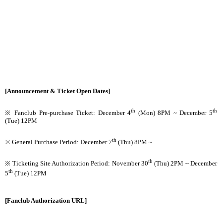
[Announcement & Ticket Open Dates]
th
th
※ Fanclub Pre-purchase Ticket: December 4
(Mon) 8PM ~ December 5
(Tue) 12PM
th
※ General Purchase Period: December 7
(Thu) 8PM ~
th
※ Ticketing Site Authorization Period: November 30
(Thu) 2PM ~ December
th
5
(Tue) 12PM
[Fanclub Authorization URL]