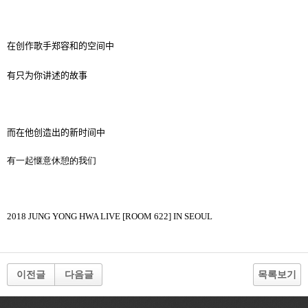
在
创
作歌手
郑
容和的空
间
中
有只
为你讲
述的故事
而在他
创
造出的新
时间
中
有一起
惬
意休憩的我
们
2018 JUNG YONG HWA LIVE [ROOM 622] IN SEOUL
이전글
다음글
목록보기