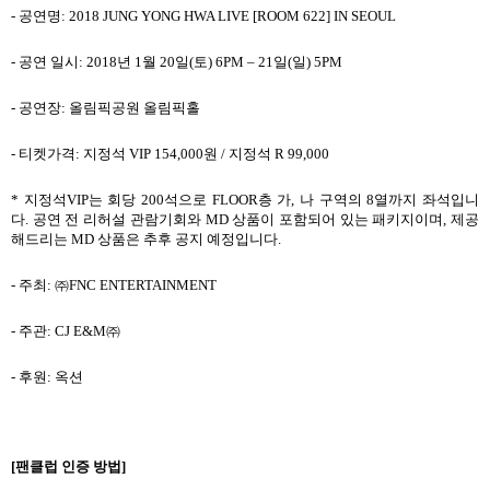
-
공연명
: 2018 JUNG YONG HWA LIVE [ROOM 622] IN SEOUL
-
공연 일시
: 2018
년
1
월
20
일
(
토
) 6PM – 21
일
(
일
) 5PM
-
공연장
:
올림픽공원 올림픽홀
-
티켓가격
:
지정석
VIP 154,000
원
/
지정석
R 99,000
*
지정석
VIP
는 회당
200
석으로
FLOOR
층 가
,
나 구역의
8
열까지 좌석입니
다
.
공연 전 리허설 관람기회와
MD
상품이 포함되어 있는 패키지이며
,
제공
해드리는
MD
상품은 추후 공지 예정입니다
.
-
주최
:
㈜
FNC ENTERTAINMENT
-
주관
: CJ E&M
㈜
-
후원
:
옥션
[
팬클럽 인증 방법
]