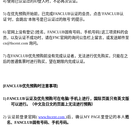
4)
使用已
认证过
的
ID
登入
时
，不必再次
认证
。
5)
在
优
先
预购开
始前
，
已完成
FANCLUB
认证
的
会员
，
点
击
‘
FANCLUB
认
证
’
时
，
会
跳出
‘
本
账号
是已
认证过
的
账号
’
的提示。
6)
官
网
上
没
有登
记
[
姓名，
FANCLUB
固有
号码
，手机
号码
]
这
三
项资
料的
会
员
，
以及
认证
不成功
时
，
请
在
FNC
官
网
的
询问
公告
栏
上留言
，
或
发
送
邮
件至
cn@fncent.com
询问
。
7)
在
FANCLUB
优
先
预购
前
没
有完成
认证
者
，
无法
进
行
优
先
购买
，
只能在之
后的普通售票
时进
行
购买
，
望在期限
内
完成
认证
。
[FANCLUB
优
先
预购时
注意事
项
]
1)
FANCLUB
认证
及
优
先
预购
可在
电脑
/
手机上
进
行
，
国际页
面
只有英文版
可以
进
行
。（中文及日文的
页
面上无法
进
行
预购
）
2)
认证
前登
录
官
网
(
www.fncent.com
)
后
，
确
认
MY PAGE
里登
记
的本人
姓
名
、
FANCLU
B
固有
号码
、
手机
号码
。