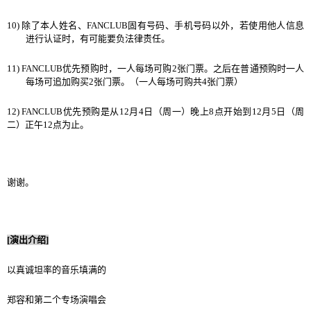
10)
除了本人姓名、
FANCLUB
固有
号码
、手机
号码
以外
，
若使用他人信息
进
行
认证时
，
有可能要
负
法律
责
任。
11) FANCLUB
优
先
预购时
，一人每
场
可
购
2
张门
票。之后在普通
预购时
一人
每
场
可追加
购买
2
张门
票。（一人每
场
可
购
共
4
张门
票）
12) FANCLUB
优
先
预购
是
从
12
月
4
日（周一）
晚
上
8
点
开
始到
12
月
5
日（周
二）正午
12
点
为
止。
谢谢
。
[
演出介
绍
]
以
真诚
坦率的音
乐填满
的
郑
容和第二
个专场
演唱
会