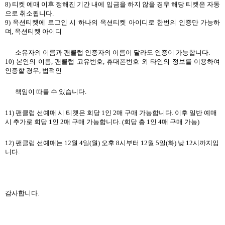
8)
티켓 예매 이후 정해진 기간 내에 입금을 하지 않을 경우 해당 티켓은 자동
으로 취소됩니다
.
9)
옥션티켓에 로그인 시 하나의 옥션티켓 아이디로 한번의 인증만 가능하
며
,
옥션티켓 아이디
소유자의 이름과 팬클럽 인증자의 이름이 달라도 인증이 가능합니다
.
10)
본인의 이름
,
팬클럽 고유번호
,
휴대폰번호 외 타인의 정보를 이용하여
인증할 경우
,
법적인
책임이 따를 수 있습니다
.
11)
팬클럽 선예매 시 티켓은 회당
1
인
2
매 구매 가능합니다
.
이후 일반 예매
시 추가로 회당
1
인
2
매 구매 가능합니다
. (
회당 총
1
인
4
매 구매 가능
)
12)
팬클럽 선예매는
12
월
4
일
(
월
)
오후
8
시부터
12
월
5
일
(
화
)
낮
12
시까지입
니다
.
감사합니다
.