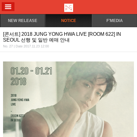
ALL MENU
NEW RELEASE
NOTICE
F'MEDIA
[콘서트] 2018 JUNG YONG HWA LIVE [ROOM 622] IN
SEOUL 선행 및 일반 예매 안내
No. 27 | Date 2017.11.23 12:00