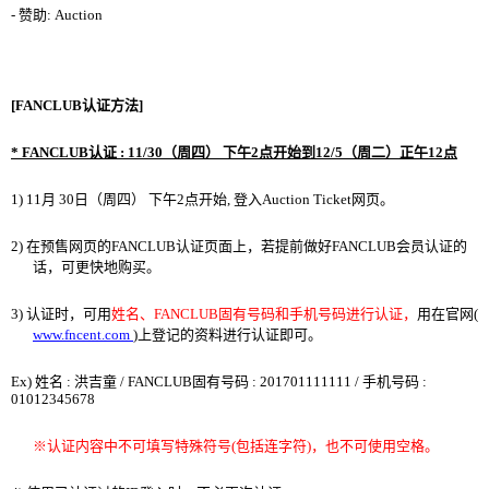
-
赞
助
: Auction
[FANCLUB
认证
方法
]
* FANCLUB
认证
: 11/30
（
周四
）
下午
2
点
开
始
到
12/5
（周二）正午
12
点
1) 11
月
30
日
（
周四
）
下午
2
点
开
始
,
登入
Auction Ticket
网页
。
2)
在
预
售
网页
的
FANCLUB
认证页
面
上
，
若提前做好
FANCLUB
会员认证
的
话
，
可更快地
购买
。
3)
认证时
，可用
姓名、
FANCLUB
固有
号码
和
手机
号码进
行
认证
，
用在官
网
(
www.fncent.com
)
上登
记
的
资
料
进
行
认证
即可。
Ex)
姓名
:
洪吉童
/ FANCLUB
固有
号码
: 201701111111 /
手机
号码
:
01012345678
※
认证内
容
中不可
填写
特殊符
号
(
包括
连
字符
)
，也不可使用空格。