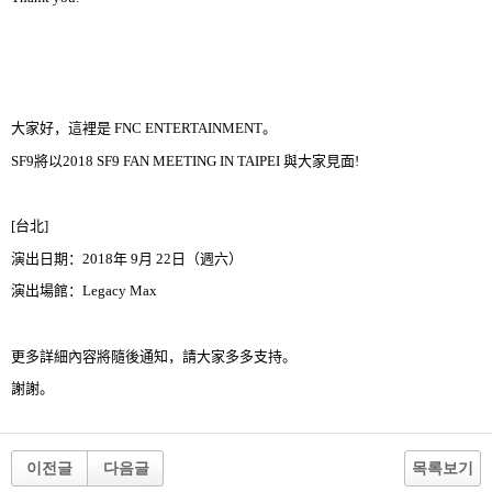
大家好，這裡是
FNC E
NTERTAINMENT
。
SF9
將以
2018 SF9 FAN MEETING IN TAIPEI
與大家見面
!
[
台北
]
演出日期：
2018
年
9
月
22
日（週六）
演出場館：
Legacy Max
更多詳細內容將隨後通知，請大家多多支持。
謝謝。
이전글
다음글
목록보기