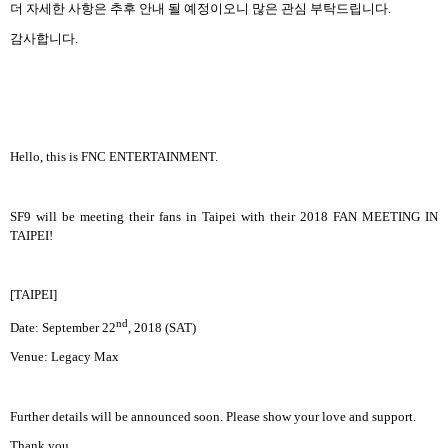
더 자세한 사항은 추후 안내 될 예정이오니 많은 관심 부탁드립니다
.
감사합니다
.
Hello, this is FNC ENTERTAINMENT.
SF9 will be meeting their fans in Taipei with their 2018 FAN MEETING IN
TAIPEI!
[TAIPEI]
nd
Date: September 22
, 2018 (SAT)
Venue: Legacy Max
Further details will be announced soon. Please show your love and support.
Thank you.