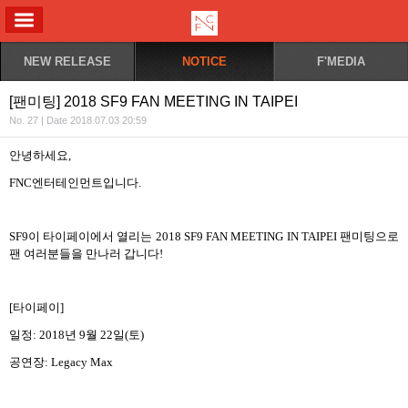
ALL MENU
NEW RELEASE
NOTICE
F'MEDIA
[팬미팅] 2018 SF9 FAN MEETING IN TAIPEI
No. 27 | Date 2018.07.03 20:59
안녕하세요
,
FNC
엔터테인먼트입니다
.
SF9
이 타이페이에서 열리는
2018 SF9 FAN MEETING IN TAIPEI
팬미팅으로
팬 여러분들을 만나러 갑니다
!
[
타이페이
]
일정
: 2018
년
9
월
22
일
(
토
)
공연장
: Legacy Max