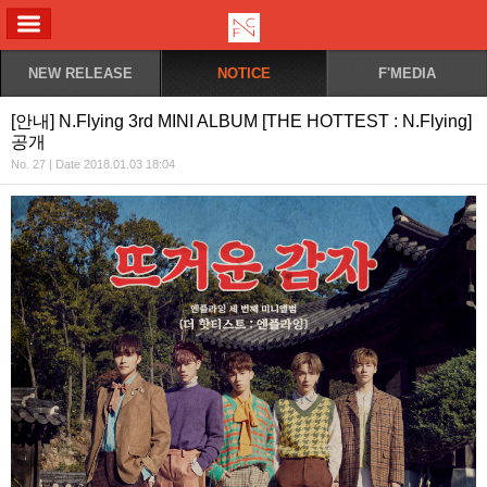
ALL MENU
NEW RELEASE
NOTICE
F'MEDIA
[안내] N.Flying 3rd MINI ALBUM [THE HOTTEST : N.Flying]
공개
No. 27 | Date 2018.01.03 18:04