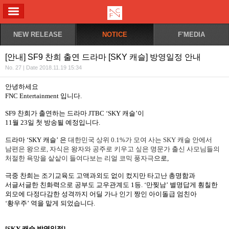
ALL MENU
NEW RELEASE
NOTICE
F'MEDIA
[안내] SF9 찬희 출연 드라마 [SKY 캐슬] 방영일정 안내
No. 27 | Date 2018.11.19 15:34
안녕하세요
FNC Entertainment
입니다
.
SF9
찬희가 출연하는 드라마
JTBC ‘SKY
캐슬
’
이
11
월
23
일 첫 방송될 예정입니다
.
드라마
‘SKY
캐슬
’
은
대한민국 상위
0.1%
가 모여 사는
SKY
캐슬 안에서
남편은 왕으로
,
자식은 왕자와 공주로 키우고 싶은 명문가 출신 사모님들의
처절한 욕망을 샅샅이 들여다보는 리얼 코믹 풍자극
으로
,
극중 찬희는
조기교육도 고액과외도 없이 컸지만 타고난 총명함과
서글서글한 친화력으로 공부도 교우관계도
1
등
.
‘만찢남’ 별명답게 훤칠한
외모에 다정다감한 성격까지 어딜 가나 인기 짱인 아이돌급 엄친아
‘
황우주
’
역을 맡게 되었습니다
.
[SKY
캐슬
방영일정
]