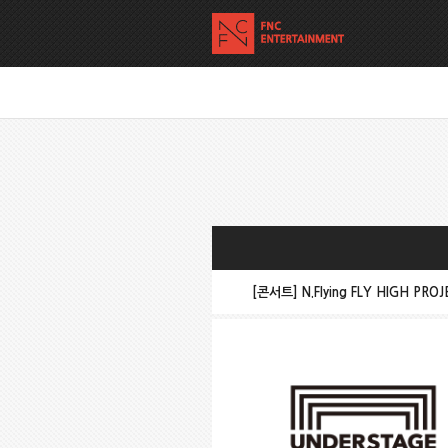
[콘서트] N.Flying FLY HIGH PR