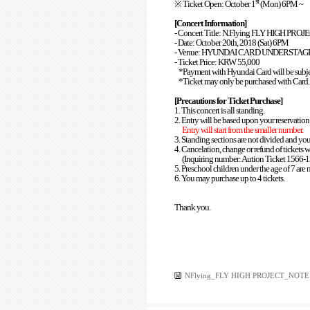
st
※
Ticket Open: October 1
(Mon) 6PM ~
[Concert Information]
- Concert Title:
N.Flying FLY HIGH PROJ
- Date: October 20th, 2018 (Sat) 6PM
- Venue: HYUNDAI CARD UNDERSTAG
- Ticket Price: KRW 55,000
*Payment with Hyundai Card will be subje
*Ticket may only be purchased with Card
[Precautions for Ticket Purchase]
1. This concert is all standing.
2. Entry will be based upon your reservati
Entry will start from the smaller number.
3. Standing sections are not divided and you 
4. Cancelation, change or refund of tickets wi
(Inquiring number: Aution Ticket 1566-
5. Preschool children under the age of 7 are
6. You may purchase up to 4 tickets.
Thank you.
NFlying_FLY HIGH PROJECT_NOTE1