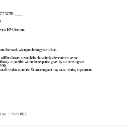
ECT NOTE1.____
E
ct to 10% discount.
.
on number made when purchasing your tickets.
will be allowed to watch the show freely after enter the venue.
ll only be possible within the set period given by the ticketing site.
1369)
 not allowed to attend the Fan meeting as it may cause hearing impairment.
.jpg
(1.6MB)
(510)