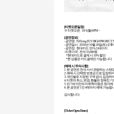
[
티켓오픈일정
]
※ 티켓오픈
: 10/1(
월
) 6PM ~
[
공연정보
]
-
공연명
:
N.Flying FLY HIGH PROJECT
-
공연일시
: 2018
년
10
월
20
일
(
토
)
오후
-
공연장
:
현대카드 언더스테이지
-
티켓가격
:
전석
55,000
원
*
현대카드로 결제 시
10%
할인
*
본 상품은 카드결제만 가능합니다
.
[
예매 시 주의사항
]
1.
본 공연은 전석 서서 관람하는 스
2.
예매 시 선택한 번호순으로 입장하
3.
개인별로 지정된 구역 없이
,
입장하여
4.
티켓의 취소
,
변경
,
환불은 정해진 기
5.
만
7
세 미만의 미취학아동은 청각에 
6.
본 공연은
1
인
4
매까지 예매 가능합
감사합니다
.
[Ticket Open Dates]