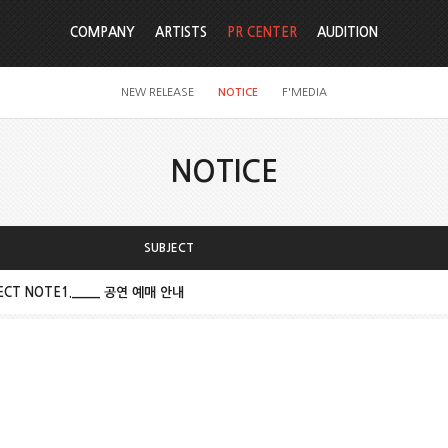
COMPANY
ARTISTS
PR CENTER
AUDITION
NEW RELEASE
NOTICE
F'MEDIA
NOTICE
SUBJECT
OJECT NOTE1.____ 공연 예매 안내