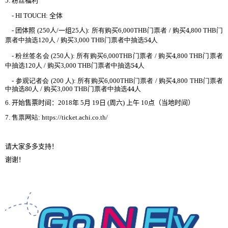
粉
丝
5.
福利
- HI TOUCH:
全体
团体照
组
购买
门
购买
4
门
-
(
2
5
0
人
/
一
25
人
):
所有
6,000THB
票者
/
,800 THB
选
购买
门
选
54
票
者中抽
120
人
/
3,000 THB
票
者中抽
人
人
购买
门
购买
4
门
-
粉
丝签
名
会
(250
):
所有
6,000THB
票者
/
,800 THB
票
者
选
购买
门
选
54
中抽
120
人
/
3,000 THB
票
者中抽
人
参观记
会
购买
门
购买
4
门
-
者
(200
人
):
所有
6,000THB
票者
/
,800 THB
票
者
选
8
购买
门
选
44
中抽
0
人
/
3,000 THB
票
者中抽
人
开
时间
周
当
时间
6.
始售票
：
2018
年
5
月
19
日
(
六
)
上午
10
点（
地
）
网
7.
售票
站
: https://ticket.achi.co.th/
请
大家多多支持！
谢谢
！