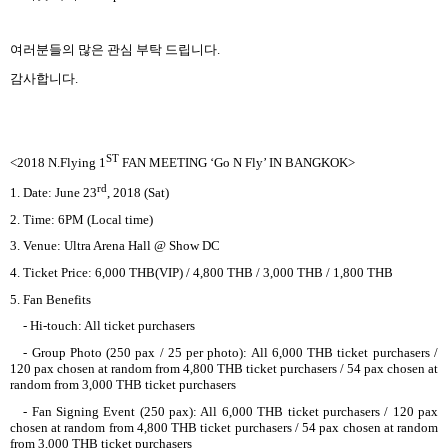
여러분들의 많은 관심 부탁 드립니다
.
감사합니다
.
ST
<2018 N.Flying 1
FAN MEETING ‘Go N Fly’ IN BANGKOK>
rd
1. Date: June 23
, 2018 (Sat)
2. Time: 6PM (Local time)
3. Venue: Ultra Arena Hall @ Show DC
4. Ticket Price: 6,000 THB(VIP) / 4,800 THB / 3,000 THB / 1,800 THB
5. Fan Benefits
- Hi-touch: All ticket purchasers
- Group Photo (250 pax / 25 per photo): All 6,000 THB ticket purchasers /
120 pax chosen at random from 4,800 THB ticket purchasers / 54 pax chosen at
random from 3,000 THB ticket purchasers
- Fan Signing Event (250 pax): All 6,000 THB ticket purchasers / 120 pax
chosen at random from 4,800 THB ticket purchasers / 54 pax chosen at random
from 3,000 THB ticket purchasers