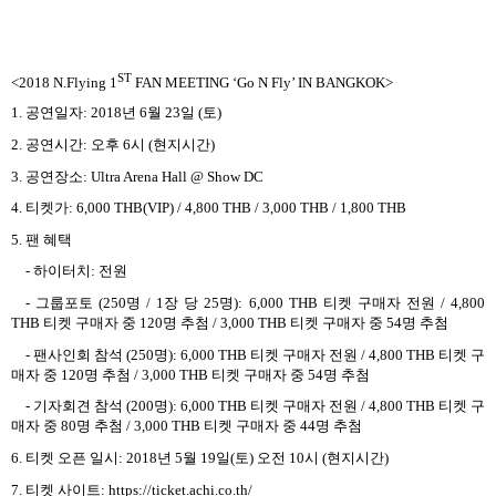
ST
<2018 N.Flying 1
FAN MEETING ‘Go N Fly’ IN BANGKOK>
1.
공연일자
: 2018
년
6
월
23
일
(
토
)
2.
공연시간
:
오후
6
시
(
현지시간
)
3.
공연장소
: Ultra Arena Hall @ Show DC
4.
티켓가
: 6,000 THB(VIP) / 4,800 THB / 3,000 THB / 1,800 THB
5.
팬 혜택
-
하이터치
:
전원
-
그룹포토
(250
명
/ 1
장 당
25
명
): 6,000 THB
티켓 구매자 전원
/ 4,800
THB
티켓 구매자 중
120
명 추첨
/ 3,000 THB
티켓 구매자 중
54
명 추첨
-
팬사인회 참석
(250
명
): 6,000 THB
티켓 구매자 전원
/ 4,800 THB
티켓 구
매자 중
120
명 추첨
/ 3,000 THB
티켓 구매자 중
54
명 추첨
-
기자회견 참석
(200
명
): 6,000 THB
티켓 구매자 전원
/ 4,800 THB
티켓 구
매자 중
80
명 추첨
/ 3,000 THB
티켓 구매자 중
44
명 추첨
6.
티켓 오픈 일시
: 2018
년
5
월
19
일
(
토
)
오전
10
시
(
현지시간
)
7.
티켓 사이트
: https://ticket.achi.co.th/