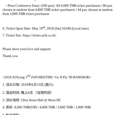
- Press Conference Entry (200 pax): All 6,000 THB ticket purchasers / 80 pax
chosen at random from 4,800 THB ticket purchasers / 44 pax chosen at random
from 3,000 THB ticket purchasers
th
6. Ticket Open Date: May 19
, 2018 (Sat) 10AM (Local time)
7. Ticket Site: https://ticket.achi.co.th/
Please show your love and support.
Thank you.
ST
<2018 N.Flying 1
FAN MEETING ‘Go N Fly’ IN BANGKOK>
周
1.
演出日期
: 2018
年
6
月
23
日
(
六
)
时间
晚
当
时间
2.
演出
:
上
6
点
（
地
）
场馆
3.
演出
: Ultra Arena Hall @ Show DC
4.
票价
: 6,000 THB(VIP) / 4,800 THB / 3,000 THB / 1,800 THB