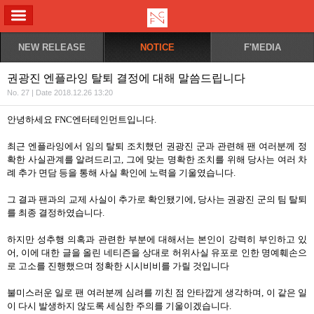
ALL MENU
NEW RELEASE
NOTICE
F'MEDIA
권광진 엔플라잉 탈퇴 결정에 대해 말씀드립니다
No. 27 | Date 2018.12.26 13:20
안녕하세요
FNC
엔터테인먼트입니다
.
최근 엔플라잉에서 임의 탈퇴 조치했던 권광진 군과 관련해 팬 여러분께 정
확한 사실관계를 알려드리고
,
그에 맞는 명확한 조치를 위해 당사는 여러 차
례 추가 면담 등을 통해 사실 확인에 노력을 기울였습니다
.
그 결과 팬과의 교제 사실이 추가로 확인됐기에
,
당사는 권광진 군의 팀 탈퇴
를 최종 결정하였습니다
.
하지만 성추행 의혹과 관련한 부분에 대해서는 본인이 강력히 부인하고 있
어
,
이에 대한 글을 올린 네티즌을 상대로 허위사실 유포로 인한 명예훼손으
로 고소를 진행했으며 정확한 시시비비를 가릴 것입니다
불미스러운 일로 팬 여러분께 심려를 끼친 점 안타깝게 생각하며
,
이 같은 일
이 다시 발생하지 않도록 세심한 주의를 기울이겠습니다
.