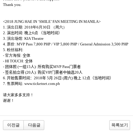
Thank you.
<2018 JUNG HAE IN ‘SMILE’ FAN MEETING IN
MANILA>
1.
演出日期
: 2018
年
6
月
30
日 （周六）
2.
演出
时间
:
晚
上
6
点
（
当
地
时间
）
3.
演出
场馆
:
KIA Theatre
4.
票价
:
MVP Pass 7,800 PHP / VIP 5,800 PHP / General Admission 3,500 PHP
5.
粉
丝
福利
:
-
官方海报
:
全体
- HI TOUCH:
全体
-
团体照
(
一
组
15
人
):
所有
购买
MVP Pass
门票
者
-
签名
拍立得
(20
人
):
购买
VIP
门票
者中抽选
20
人
6.
开
始售票
时间
：
2018
年
5
月
26
日
(
周
六
)
晚
上
12
点（
当
地
时间
）
7.
售票网站
: www.ticketnet.com.ph
请
大家多多支持！
谢谢
！
이전글
다음글
목록보기