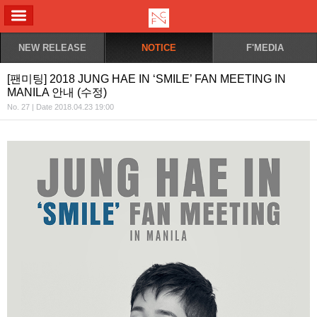
ALL MENU
NEW RELEASE
NOTICE
F'MEDIA
[팬미팅] 2018 JUNG HAE IN ‘SMILE’ FAN MEETING IN
MANILA 안내 (수정)
No. 27 | Date 2018.04.23 19:00