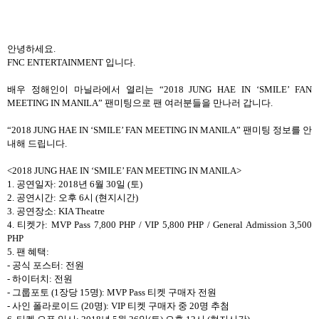
안녕하세요
.
FNC ENTERTAINMENT
입니다
.
배우 정해인이 마닐라에서 열리는
“2018 JUNG HAE IN ‘SMILE’ FAN
MEETING IN MANILA”
팬미팅으로 팬 여러분들을 만나러 갑니다
.
“2018 JUNG HAE IN ‘SMILE’ FAN MEETING IN MANILA”
팬미팅 정보를 안
내해 드립니다
.
<2018 JUNG HAE IN ‘SMILE’ FAN MEETING IN MANILA>
1.
공연일자
: 2018
년
6
월
30
일
(
토
)
2.
공연시간
:
오후
6
시
(
현지시간
)
3.
공연장소
: KIA Theatre
4.
티켓가
: MVP Pass 7,800 PHP / VIP 5,800 PHP / General Admission 3,500
PHP
5.
팬 혜택
:
-
공식 포스터
:
전원
-
하이터치
:
전원
-
그룹포토
(1
장당
15
명
): MVP Pass
티켓 구매자 전원
-
사인 폴라로이드
(20
명
): VIP
티켓 구매자 중
20
명 추첨