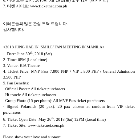
6.
티켓 오픈 일시
: 2018
년
5
월
26
일
(
토
)
오후
12
시
(
현지시간
)
7.
티켓 사이트
: www.ticketnet.com.ph
여러분들의 많은 관심 부탁 드립니다
.
감사합니다
.
<2018 JUNG HAE IN ‘SMILE’ FAN MEETING IN MANILA>
th
1. Date: June 30
, 2018 (Sat)
2. Time: 6PM (Local time)
3. Venue: KIA Theatre
4. Ticket Price: MVP Pass 7,800 PHP / VIP 5,800 PHP / General Admission
3,500 PHP
5. Fan Benefits:
- Official Poster: All ticket purchasers
- Hi-touch: All ticket purchasers
- Group Photo (15 per photo): All MVP Pass ticket purchasers
- Signed Polaroids (20 pax): 20 pax chosen at random from VIP ticket
purchasers
th
6. Ticket Open Date: May 26
, 2018 (Sat) 12PM (Local time)
7. Ticket Site: www.ticketnet.com.ph
Please show your love and support.