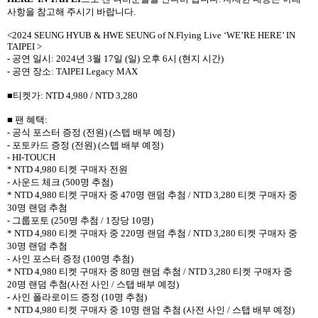
사항을 참고해 주시기 바랍니다
.
<2024 SEUNG HYUB & HWE SEUNG of N.Flying Live ‘WE’RE HERE’ IN
TAIPEI >
-
공연 일시
: 2024
년
3
월
17
일
(
일
)
오후
6
시
(
현지 시간
)
-
공연 장소
: TAIPEI Legacy MAX
■티켓가
: NTD 4,980 / NTD 3,280
■ 팬 혜택
:
-
공식 포스터 증정
(
전원
) (
스텝 배부 예정
)
-
포토카드 증정
(
전원
) (
스텝 배부 예정
)
- HI-TOUCH
* NTD 4,980
티켓 구매자 전원
-
사운드 체크
(500
명 추첨
)
* NTD 4,980
티켓 구매자 중
470
명 랜덤 추첨
/ NTD 3,280
티켓 구매자 중
30
명 랜덤 추첨
-
그룹포토
(250
명 추첨
/ 1
장당
10
명
)
* NTD 4,980
티켓 구매자 중
220
명 랜덤 추첨
/ NTD 3,280
티켓 구매자 중
30
명 랜덤 추첨
-
사인 포스터 증정
(100
명 추첨
)
* NTD 4,980
티켓 구매자 중
80
명 랜덤 추첨
/ NTD 3,280
티켓 구매자 중
20
명 랜덤 추첨
(
사전 사인
/
스탭 배부 예정
)
-
사인 폴라로이드 증정
(10
명 추첨
)
* NTD 4,980
티켓 구매자 중
10
명 랜덤 추첨
(
사전 사인
/
스탭 배부 예정
)