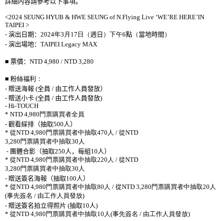
詳細內容請參考以下事項。
<2024 SEUNG HYUB & HWE SEUNG of N.Flying Live ‘WE’RE HERE’IN
TAIPEI >
-
演出日期：
2024
年
3
月
17
日（
週日
）下午
6
點
（
當地時間
）
-
演出場地：
TAIPEI Legacy MAX
■
票價：
NTD 4,980 / NTD 3,280
■
粉絲福利
：
-
贈送海報
(
全員
/
由工作人員發放）
-
贈送小卡
(
全員
/
由工作人員發放
)
-
Hi-T
OUCH
* NTD 4,980
門票購買者全員
-
觀看綵排（抽取
500
人）
*
從
NTD 4,980
門票購買者中抽取
470
人
/
從
NTD
3,280
門票購買者中抽取
30
人
-
團體合影（抽取
250
人，每組
10
人）
*
從
NTD 4,980
門票購買者中抽取
220
人
/
從
NTD
3,280
門票購買者中抽取
30
人
-
贈送簽名海報（抽取
100
人）
*
從
NTD 4,980
門票購買者中抽取
80
人
/
從
NTD 3,280
門票購買者中抽取
2
0
人
(
事先簽名
/
由工作人員發放
)
-
贈送簽名拍立得照片
(
抽取
10
人
)
*
從
NTD 4,980
門票購買者中抽取
10
人
(
事先簽名
/
由工作人員發放
)