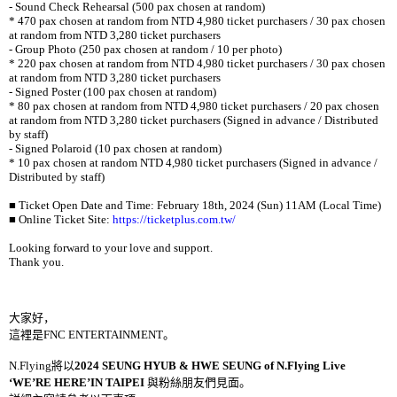
- Sound Check Rehearsal (500 pax chosen at random)
* 470 pax chosen at random from NTD 4,980 ticket purchasers / 30 pax chosen
at random from NTD 3,280 ticket purchasers
- Group Photo (250 pax chosen at random / 10 per photo)
* 220 pax chosen at random from NTD 4,980 ticket purchasers / 30 pax chosen
at random from NTD 3,280 ticket purchasers
- Signed Poster (100 pax chosen at random)
* 80 pax chosen at random from NTD 4,980 ticket purchasers / 20 pax chosen
at random from NTD 3,280 ticket purchasers (Signed in advance / Distributed
by staff)
- Signed Polaroid (10 pax chosen at random)
* 10 pax chosen at random NTD 4,980 ticket purchasers (Signed in advance /
Distributed by staff)
■
Ticket Open Date and Time: February 18th, 2024 (Sun) 11AM (Local Time)
■
Online Ticket Site:
https://ticketplus.com.tw/
Looking forward to your love and support.
Thank you.
大家好，
這裡是
FNC ENTERTAINMENT
。
N.Flying
將以
2024 SEUNG HYUB & HWE SEUNG of N.Flying Live
‘WE’RE HERE’IN TAIPEI
與粉絲朋友們見面。