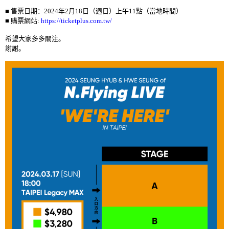
■ 售票
日期：
2024
年
2
月
18
日（週日）上午
11
點（當地時間）
■
購票網站
:
https://ticketplus.com.tw/
希望大家多多關注。
謝謝。