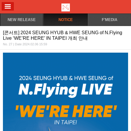
ALL MENU
NEW RELEASE
NOTICE
F'MEDIA
[콘서트] 2024 SEUNG HYUB & HWE SEUNG of N.Flying
Live ‘WE’RE HERE’ IN TAIPEI 개최 안내
No. 27 | Date 2024.02.06 15:59