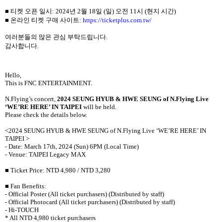
■ 티켓 오픈 일시
: 2024
년
2
월
18
일
(
일
)
오전
11
시
(
현지 시간
)
■ 온라인 티켓 구매 사이트
:
https://ticketplus.com.tw/
여러분들의 많은 관심 부탁드립니다
.
감사합니다
.
Hello,
This is FNC ENTERTAINMENT.
N.Flying’s concert,
2024 SEUNG HYUB & HWE SEUNG of N.Flying Live
‘WE’RE HERE’ IN TAIPEI
will be held.
Please check the details below.
<2024 SEUNG HYUB & HWE SEUNG of N.Flying Live ‘WE’RE HERE’ IN
TAIPEI >
- Date: March 17th, 2024 (Sun) 6PM (Local Time)
- Venue: TAIPEI Legacy MAX
■
Ticket Price: NTD 4,980 / NTD 3,280
■
Fan Benefits:
- Official Poster (All ticket purchasers) (Distributed by staff)
- Official Photocard (All ticket purchasers) (Distributed by staff)
- Hi-TOUCH
* All NTD 4,980 ticket purchasers