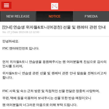
ALL MENU
NEW RELEASE
NOTICE
F'MEDIA
[안내] 연습생 위자월&토니(여경천) 선물 및 팬레터 관련 안내
No. 27 | Date 2019.08.12 12:00
안녕하세요
.
FNC
엔터테인먼트 입니다
.
먼저
위자월
&
토니
연습생을 응원해주시는 팬 여러분들께 진심으로 감사의
인사를 드리며
,
위자월
&
토니
연습생 관련 선물 및 팬레터 관련 안내 말씀을 전해드리고자
합니다
.
FNC
사옥 및 숙소 근처 방문 및 직접적인 선물 전달은 정중히 사양하며
,
우편
,
택배 등을 이용하여 보내주시는 선물 또한 반송 예정이오니
팬 여러분들의 너그러운 마음으로 이해 부탁 드립니다
.