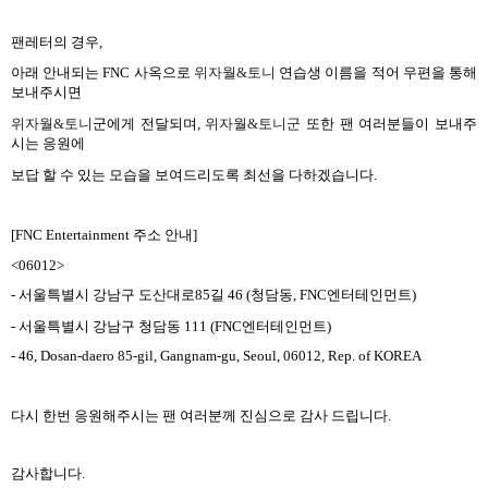
팬레터의 경우
,
아래 안내되는
FNC
사옥으로
위자월
&
토니
연습생 이름을 적어 우편을 통해
보내주시면
위자월
&
토니
군에게 전달되며
,
위자월
&
토니군
또한 팬 여러분들이 보내주
시는 응원에
보답 할 수 있는 모습을 보여드리도록 최선을 다하겠습니다
.
[FNC Entertainment
주소 안내
]
<06012>
-
서울특별시 강남구 도산대로
85
길
46 (
청담동
, FNC
엔터테인먼트
)
-
서울특별시 강남구 청담동
111 (FNC
엔터테인먼트
)
- 46, Dosan-daero 85-gil, Gangnam-gu, Seoul, 06012, Rep. of KOREA
다시 한번 응원해주시는 팬 여러분께 진심으로 감사 드립니다
.
감사합니다
.