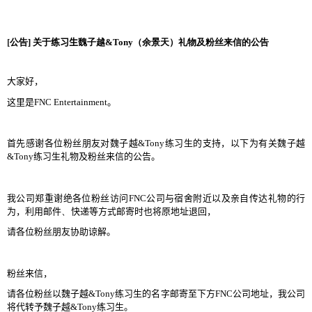
[
公告
]
关于
练习生
魏子越
&Tony
（余景天）礼物及粉丝来信的公告
大家好，
这里是
FNC
Entertainment
。
首先
感谢各位粉丝朋友对魏子越
&Tony
练习生的支持，以下为有关魏子越
&Tony
练习生礼物及粉丝来信的公告。
我公司郑重谢绝各位粉丝访问
FNC
公司与宿舍附近以及亲自传达礼物的行
为，利用邮件
、
快递等方式邮寄时也将原地址退回，
请各位粉丝朋友协助谅解。
粉丝来信，
请各位粉丝以魏子越
&Tony
练习生的名字邮寄至下方
FNC
公司地址，我公司
将代转予魏子越
&Tony
练习生。