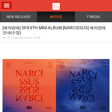
ALL MENU
NEW RELEASE
NOTICE
F'MEDIA
[예약판매] SF9 6TH MINI ALBUM [NARCISSUS] 예약판매
안내(수정)
No. 27 | Date 2019.02.11 15:29