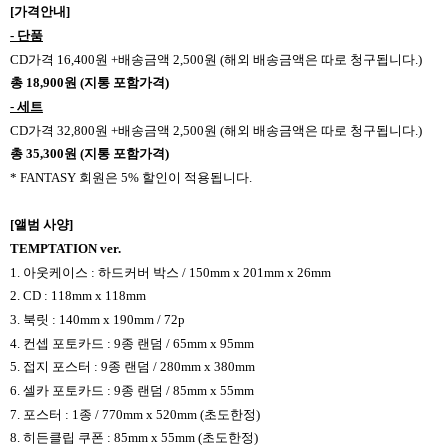
[
가격안내
]
-
단품
CD
가격
16,400
원
+
배송금액
2,500
원
(
해외 배송금액은 따로 청구됩니다
.)
총
18,900
원
(
지통 포함가격
)
-
세트
CD
가격
32,800
원
+
배송금액
2,500
원
(
해외 배송금액은 따로 청구됩니다
.)
총
35,300
원
(
지통 포함가격
)
* FANTASY
회원은
5%
할인이
적용됩니다
.
[
앨범 사양
]
TEMPTATION ver.
1.
아웃케이스
:
하드커버 박스
/ 150mm x 201mm x 26mm
2. CD : 118mm x 118mm
3.
북릿
: 140mm x 190mm / 72p
4.
컨셉 포토카드
: 9
종 랜덤
/ 65mm x 95mm
5.
접지 포스터
: 9
종 랜덤
/ 280mm x 380mm
6.
셀카 포토카드
: 9
종 랜덤
/ 85mm x 55mm
7.
포스터
: 1
종
/ 770mm x 520mm (
초도한정
)
8. 히든클립 쿠폰
: 85mm x 55mm (
초도한정
)