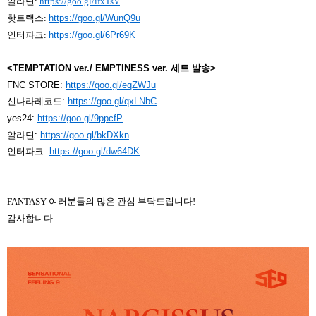
알라딘
:
https://goo.gl/ifxTsV
핫트랙스
:
https://goo.gl/WunQ9u
인터파크
:
https://goo.gl/6Pr69K
<
TEMPTATION ver./ EMPTINESS ver.
세트 발송
>
FNC STORE:
https://goo.gl/eqZWJu
신나라레코드
:
https://goo.gl/qxLNbC
yes24:
https://goo.gl/9ppcfP
알라딘
:
https://goo.gl/bkDXkn
인터파크
:
https://goo.gl/dw64DK
FANTASY
여러분들의 많은 관심 부탁드립니다
!
감사합니다
.