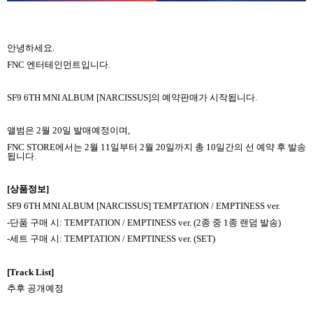
안녕하세요
.
FNC
엔터테인먼트입니다
.
SF9 6TH MNI ALBUM [NARCISSUS]
의 예약판매가 시작됩니다
.
앨범은
2
월
20
일 발매예정이며
,
FNC STORE
에서는
2
월
11
일부터
2
월
20
일까지 총
10
일간의 선 예약 후 발송
됩니다
.
[
상품정보
]
SF9 6TH MNI ALBUM [NARCISSUS] TEMPTATION / EMPTINESS ver.
-
단품 구매 시
: TEMPTATION / EMPTINESS ver. (2
종 중
1
종 랜덤 발송
)
-
세트 구매 시
: TEMPTATION / EMPTINESS ver. (SET)
[Track List]
추후 공개예정