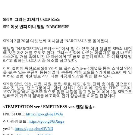
SF9
이 그리는
21
세기 나르키소스
SF9
여섯 번째 미니 앨범
‘NARCISSUS’
SF9
이
2
월
20
일 여섯 번째 미니앨범 ‘
NARCISSUS
’로 돌아온다
.
앨범명 ‘
NARCISSUS(
나르키소스
)
’에서 알 수 있듯 이번 앨범은
SF9
의 내면
에 깃든 자기애를 주제로 한다
.
그리스 신화에 나오는 아름다운 청년 나르키
소스처럼 거울 속에 비친 나 자신에게
"
지금도 충분히 예쁘니 더 예뻐지지 말
라”고 말하는 나르시시즘 요소를 담고 있다
.
이번 앨범의 특전으로
SF9 V
라이브 플러스
(Vlive+)
채널을 통해 스페셜 영상
을 볼 수 있는 쿠폰이 동봉되었다
.
쿠폰에 적힌 코드를
V
라이브 스토어에 입
력하면 앨범 버전 별로 각기 다른 미공개 영상을 확인 할 수 있다
.
SF9
은 영빈
,
인성
,
재윤
,
다원
,
로운
,
주호
,
태양
,
휘영
,
찬희 총 아홉 명으로 이
루어진 남성 댄스그룹이다
.
멤버 찬희가 인기리에 종영한
JTBC
드라마
‘
SKY
캐슬’에서 황우주 역으로 많은 사랑을 받고 있는 데 이어
2
월
SF9
으로
발빠르게 가요계 컴백을 예고하며 인기 상승세를 이어갈 전망이다
.
<
TEMPTATION ver./ EMPTINESS ver.
랜덤 발송
>
FNC STORE:
https://goo.gl/eqZWJu
신나라레코드
:
https://goo.gl/6tXnga
yes24:
https://goo.gl/pzDVND