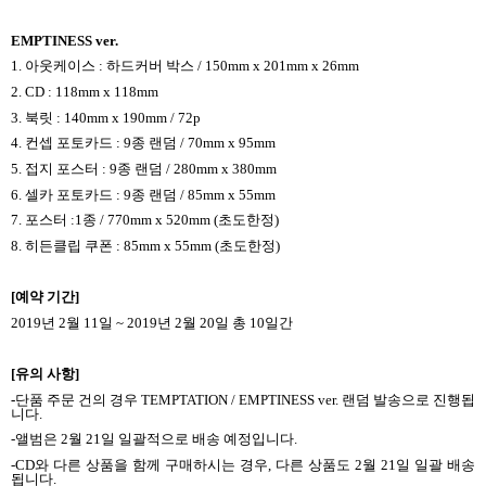
EMPTINESS ver.
1.
아웃케이스
:
하드커버 박스
/ 150mm x 201mm x 26mm
2. CD : 118mm x 118mm
3.
북릿
: 140mm x 190mm / 72p
4.
컨셉 포토카드
: 9
종 랜덤
/ 70mm x 95mm
5.
접지 포스터
: 9
종 랜덤
/ 280mm x 380mm
6.
셀카 포토카드
: 9
종 랜덤
/ 85mm x 55mm
7.
포스터
:1
종
/ 770mm x 520mm (
초도한정
)
8. 히든클립 쿠폰
: 85mm x 55mm (
초도한정
)
[
예약 기간
]
2019
년
2
월
11
일
~ 2019
년
2
월
20
일 총
10
일간
[
유의 사항
]
-
단품 주문 건의 경우
TEMPTATION / EMPTINESS ver.
랜덤 발송으로 진행됩
니다
.
-
앨범은
2
월
21
일 일괄적으로 배송 예정입니다
.
-CD
와 다른 상품을 함께 구매하시는 경우
,
다른 상품도
2
월
21
일 일괄 배송
됩니다
.