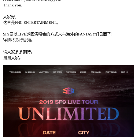
Thank you.
大家好
,
这里是
FNC ENTERTAINMENT
。
SF9
要以
LIVE
巡回演唱会的方式来与海外的
FANTASY
们见面了！
详情将另行告知
。
请大家多多期待。
谢谢大家。