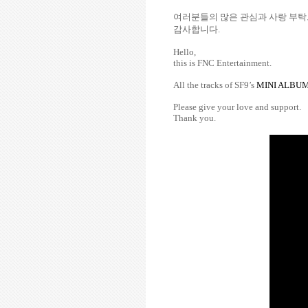
여러분들의 많은 관심과 사랑 부
감사합니다
.
Hello,
this is FNC Entertainment.
All the tracks of SF9’s
MINI ALBUM
Please give your love and support.
Thank you.