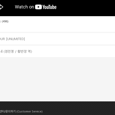
)
(496)
UR [UNLIMITED]
내 (정진영 / 황반장 역)
터/문의하기 (Customer Service)