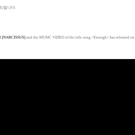
탁드립니다
.
 [NARCISSUS]
and the MUSIC VIDEO of the title song <Enough> has released on 