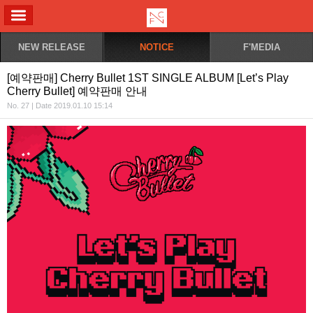
ALL MENU
NEW RELEASE
NOTICE
F'MEDIA
[예약판매] Cherry Bullet 1ST SINGLE ALBUM [Let’s Play
Cherry Bullet] 예약판매 안내
No. 27 | Date 2019.01.10 15:14