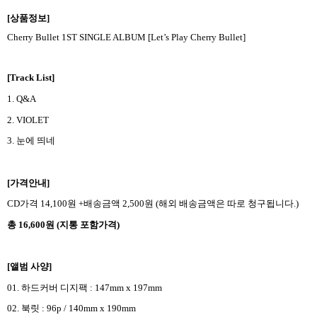
[
상품정보
]
Cherry Bullet 1ST SINGLE ALBUM [Let’s Play Cherry Bullet]
[Track List]
1. Q&A
2. VIOLET
3.
눈에 띄네
[
가격안내
]
CD
가격
14,100
원
+
배송금액
2,500
원
(
해외 배송금액은 따로 청구됩니다
.)
총
16,600
원
(
지통 포함가격
)
[
앨범 사양
]
01.
하드커버 디지팩
: 147mm x 197mm
02.
북릿
: 96p / 140mm x 190mm