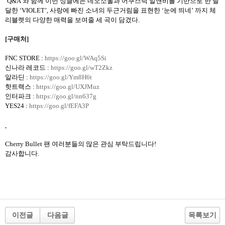
‘
Q&A’
와 함께 이번 싱글에는 네오소울과 어쿠스틱 알앤비를 기반으로 한 달
달한
‘VIOLET’,
사랑에 빠진 소녀의 두근거림을 표현한
‘
눈에 띄네
’
까지 체
리블렛의 다양한 매력을 보여줄 세 곡이 담겼다.
[
구매처
]
FNC STORE :
https://goo.gl/WAq5Si
신나라 레코드
:
https://goo.gl/wT2Zkz
알라딘
:
https://goo.gl/Ym8H6t
핫트랙스
:
https://goo.gl/UXJMuz
인터파크 :
https://goo.gl/nn637g
YES24 :
https://goo.gl/fEFA3P
Cherry Bullet
팬 여러분들의 많은 관심 부탁드립니다
!
감사합니다
.
이전글
다음글
목록보기