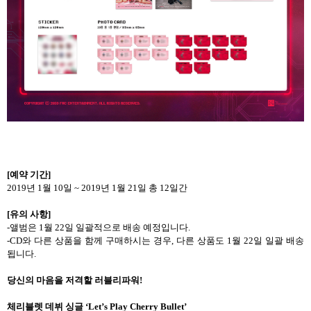
[
예약 기간
]
2019
년
1
월
10
일
~ 2019
년
1
월
21
일 총
12
일간
[
유의 사항
]
-
앨범은
1
월
22
일 일괄적으로 배송 예정입니다
.
-CD
와 다른 상품을 함께 구매하시는 경우
,
다른 상품도
1
월
22
일 일괄 배송
됩니다
.
당신의 마음을 저격할 러블리파워
!
체리블렛 데뷔 싱글
‘Let’s Play Cherry Bullet’