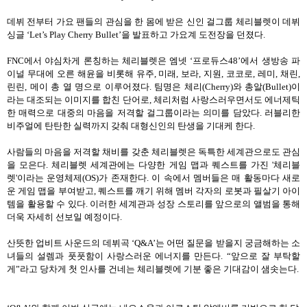
데뷔 전부터 가요 팬들의 관심을 한 몸에 받은 신인 걸그룹 체리블렛이 데뷔
싱글
‘Let’s Play Cherry Bullet’
을 발표하고 가요계 도전장을 던졌다
.
FNC
에서 야심차게 론칭하는 체리블렛은 엠넷
‘
프로듀스
48’
에서 생방송 파
이널 무대에 오른 해윤을 비롯해 유주
,
미래
,
보라
,
지원
,
코코로
,
레미
,
채린
,
린린
,
메이 총 열 명으로 이루어졌다
.
팀명은 체리
(Cherry)
와 총알
(Bullet)
이
라는 대조되는 이미지를 합친 단어로
,
체리처럼 사랑스러우면서도 에너제틱
한 매력으로 대중의 마음을 저격할 걸그룹이라는 의미를 담았다
.
러블리한
비주얼에 탄탄한 실력까지 갖춰 대형신인의 탄생을 기대케 한다
.
사람들의 마음을 저격할 채비를 갖춘 체리블렛은 독특한 세계관으로도 관심
을 모은다
.
체리블렛 세계관에는 다양한 게임 맵과 퀘스트를 가진
'
체리블
렛
'
이라는 운영체제
(OS)
가 존재한다
.
이 속에서 멤버들은 매 활동마다 새로
운 게임 맵을 부여받고
,
퀘스트를 깨기 위해 멤버 각자의 로봇과 필살기 아이
템을 활용할 수 있다
.
이러한 세계관과 성장 스토리를 앞으로의 앨범을 통해
더욱 자세히 선보일 예정이다
.
산뜻한 업비트 사운드의 데뷔곡
‘Q&A’
는 어떤 질문을 받을지 궁금해하는 소
녀들의 설렘과 풋풋함이 사랑스러운 에너지를 만든다
. “
앞으로 잘 부탁할
게
”
라고 당차게 첫 인사를 건네는 체리블렛에 기분 좋은 기대감이 샘솟는다
.