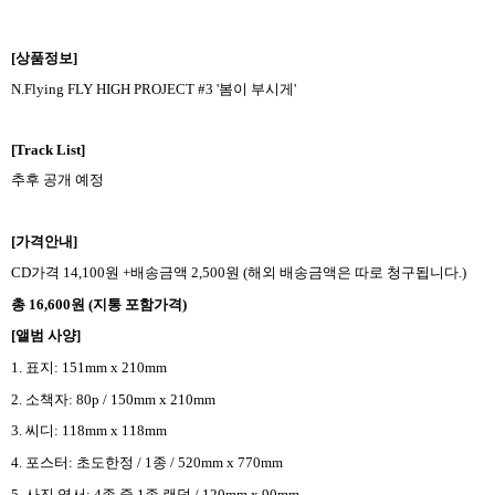
[
상품정보
]
N.Flying FLY HIGH PROJECT #3 '
봄이 부시게
'
[Track List]
추후 공개 예정
[
가격안내
]
CD
가격
14,100
원
+
배송금액
2,500
원
(
해외 배송금액은 따로 청구됩니다
.)
총
16,600
원
(
지통 포함가격
)
[
앨범 사양
]
1.
표지
: 151mm x 210mm
2.
소책자
: 80p / 150mm x 210mm
3.
씨디
: 118mm x 118mm
4.
포스터
:
초도한정
/ 1
종
/ 520mm x 770mm
5.
사진 엽서
: 4
종 중
1
종 랜덤
/ 120mm x 90mm