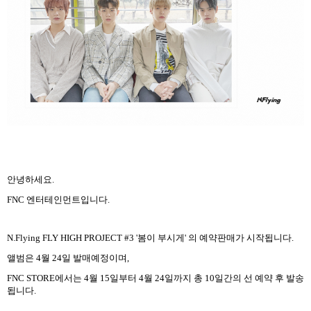
안녕하세요
.
FNC
엔터테인먼트입니다
.
N.Flying FLY HIGH PROJECT #3 '
봄이 부시게
'
의 예약판매가 시작됩니다
.
앨범은
4
월
24
일 발매예정이며
,
FNC STORE
에서는
4
월
15
일부터
4
월
24
일까지 총
10
일간의 선 예약 후 발송
됩니다
.