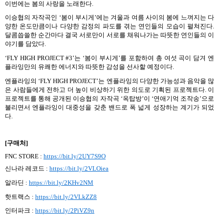
이번에는 봄의 사랑을 노래한다
.
이승협의 자작곡인
‘
봄이 부시게
’
에는 겨울과 여름 사이의 봄에 느껴지는 다
양한 온도만큼이나 다양한 감정의 파도를 겪는 연인들의 모습이 펼쳐진다
.
달콤씁쓸한 순간마다 결국 서로만이 서로를 채워나가는 따뜻한 연인들의 이
야기를 담았다
.
‘
FLY HIGH PROJECT #3’
는
‘
봄이 부시게
’
를 포함하여 총 여섯 곡이 담겨 엔
플라잉만의 유쾌한 에너지와 따뜻한 감성을 선사할 예정이다
.
엔플라잉의
‘FLY HIGH PROJECT’
는 엔플라잉의 다양한 가능성과 음악을 많
은 사람들에게 전하고 더 높이 비상하기 위한 의도로 기획된 프로젝트다
.
이
프로젝트를 통해 공개된 이승협의 자작곡
‘
옥탑방
’
이
‘
연애기억 조작송
’
으로
불리면서 엔플라잉이 대중성을 갖춘 밴드로 폭 넓게 성장하는 계기가 되었
다
.
[
구매처
]
FNC STORE :
https://bit.ly/2UY7S9O
신나라 레코드
:
https://bit.ly/2VLOiea
알라딘
:
https://bit.ly/2KHv2NM
핫트랙스
:
https://bit.ly/2VLkZZ8
인터파크
:
https://bit.ly/2PiVZ9n