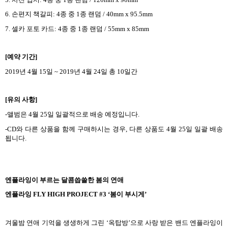
6.
손편지 책갈피
: 4
종 중
1
종 랜덤
/ 40mm x 95.5mm
7.
셀카 포토 카드
: 4
종 중
1
종 랜덤
/ 55mm x 85mm
[
예약 기간
]
2019
년
4
월
15
일
~ 2019
년
4
월
24
일 총
10
일간
[
유의 사항
]
-
앨범은
4
월
25
일 일괄적으로 배송 예정입니다
.
-CD
와 다른 상품을 함께 구매하시는 경우
,
다른 상품도
4
월
25
일 일괄 배송
됩니다
.
엔플라잉이 부르는 달콤씁쓸한 봄의 연애
엔플라잉
FLY HIGH PROJECT #3 ‘
봄이 부시게
’
겨울밤 연애 기억을 생생하게 그린
‘
옥탑방
’
으로 사랑 받은 밴드 엔플라잉이