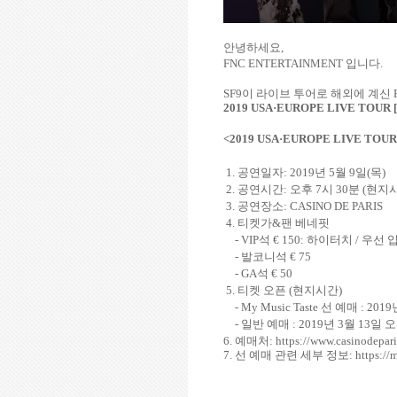
안녕하세요
,
FNC ENTERTAINMENT
입니다
.
SF9
이 라이브 투어로 해외에 계신
2019 USA
·
EUROPE LIVE TOUR [
<2019 USA
·
EUROPE LIVE TOUR 
1.
공연일자
: 2019
년
5
월
9
일
(
목
)
2.
공연시간
:
오후
7
시
30
분
(
현지
3.
공연장소
: CASINO DE PARIS
4.
티켓가
&
팬 베네핏
- VIP
석
€ 150
:
하이터치
/
우선 
-
발코니석
€ 75
- GA
석
€ 50
5.
티켓 오픈
(현지시간)
- My Music Taste
선 예매
: 2019
-
일반 예매
: 2019
년
3
월
13
일 
6.
예매처
:
https://www.casinodeparis
7.
선 예매 관련 세부 정보
:
https://