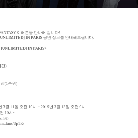
FANTASY
여러분을 만나러 갑니다
!
UNLIMITED] IN PARIS
공연 정보를 안내해드립니다
.
[UNLIMITED] IN PARIS>
시간
)
입장
(1
순위
)
년
3
월
11
일 오전
10
시
~ 2019
년
3
월
13
일 오전
9
시
오전
10
시
~
.fr/fr
mmt.fans/3p1K/