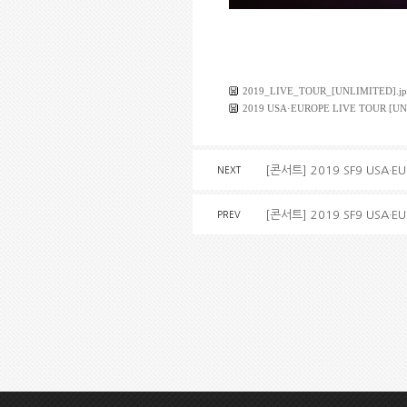
2019_LIVE_TOUR_[UNLIMITED].jp
2019 USA·EUROPE LIVE TOUR [UNL
[콘서트] 2019 SF9 USA·EU
NEXT
[콘서트] 2019 SF9 USA·EU
PREV