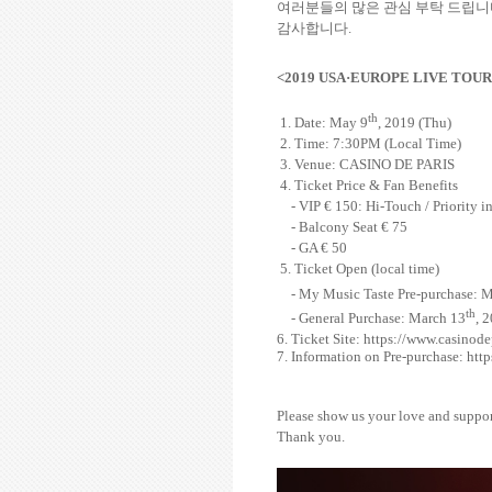
여러분들의 많은 관심 부탁 드립
감사합니다
.
<2019 USA
·
EUROPE LIVE TOUR 
th
1. Date: May 9
, 2019 (Thu)
2. Time: 7:30PM (Local Time)
3. Venue: CASINO DE PARIS
4. Ticket Price & Fan Benefits
- VIP
€ 150
: Hi-Touch / Priority in
- Balcony Seat
€ 75
- GA
€ 50
5. Ticket Open
(local time)
- My Music Taste Pre-purchase: 
th
- General Purchase: March 13
, 
6. Ticket Site:
https://www.casinodep
7. Information on Pre-purchase:
http
Please show us your love and suppor
Thank you.