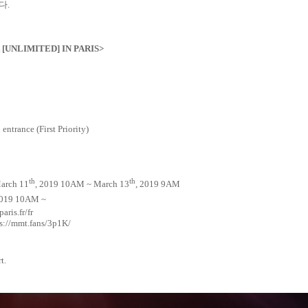
니다
.
[UNLIMITED] IN PARIS>
 entrance (First Priority)
th
th
March 11
, 2019 10AM ~ March 13
, 2019 9AM
2019 10AM ~
aris.fr/fr
s://mmt.fans/3p1K/
t.