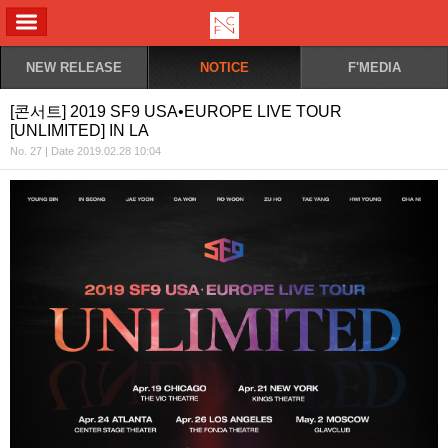
ALL MENU
NEW RELEASE
NOTICE
F'MEDIA
[콘서트] 2019 SF9 USA•EUROPE LIVE TOUR
[UNLIMITED] IN LA
No. 27 | Date 2019.02.28 10:04