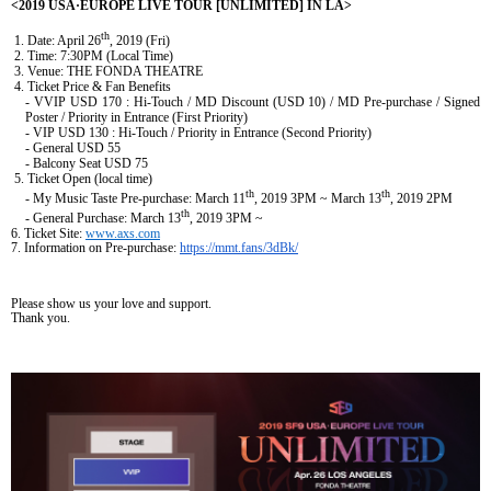
<2019 USA
·
EUROPE LIVE TOUR [UNLIMITED] IN LA>
th
1. Date: April 26
, 2019 (Fri)
2. Time: 7:30PM (Local Time)
3. Venue: THE FONDA THEATRE
4. Ticket Price & Fan Benefits
- VVIP USD 170 : Hi-Touch / MD Discount (USD 10) / MD Pre-purchase / Signed
Poster / Priority in Entrance (First Priority)
- VIP USD 130 : Hi-Touch / Priority in Entrance (Second Priority)
- General USD 55
- Balcony Seat USD 75
5. Ticket Open (local time)
th
th
- My Music Taste Pre-purchase: March 11
, 2019 3PM ~ March 13
, 2019 2PM
th
- General Purchase: March 13
, 2019 3PM ~
6. Ticket Site:
www.axs.com
7. Information on Pre-purchase:
https://mmt.fans/3dBk/
Please show us your love and support.
Thank you.