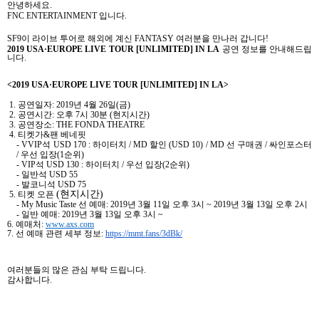
안녕하세요
.
FNC ENTERTAINMENT
입니다
.
SF9
이 라이브 투어로 해외에 계신
FANTASY
여러분을 만나러 갑니다
!
2019 USA
·
EUROPE LIVE TOUR [UNLIMITED] IN LA
공연 정보를 안내해드립
니다
.
<2019 USA
·
EUROPE LIVE TOUR [UNLIMITED] IN LA>
1.
공연일자
: 2019
년
4
월
26
일
(
금
)
2.
공연시간
:
오후
7
시
30
분
(
현지시간
)
3.
공연장소
: THE FONDA THEATRE
4.
티켓가
&
팬 베네핏
- VVIP
석
USD 170 :
하이터치
/ MD
할인
(USD 10) / MD
선 구매권
/
싸인포스터
/
우선 입장
(1
순위
)
- VIP
석
USD 130 :
하이터치
/
우선 입장
(2
순위
)
-
일반석
USD 55
-
발코니석
USD 75
(현지시간)
5.
티켓 오픈
- My Music Taste
선 예매
: 2019
년
3
월
11
일 오후
3
시
~ 2019
년
3
월
13
일 오후
2
시
-
일반 예매
: 2019
년
3
월
13
일 오후
3
시
~
6.
예매처
:
www.axs.com
7.
선 예매 관련 세부 정보
:
https://mmt.fans/3dBk/
여러분들의 많은 관심 부탁 드립니다
.
감사합니다
.