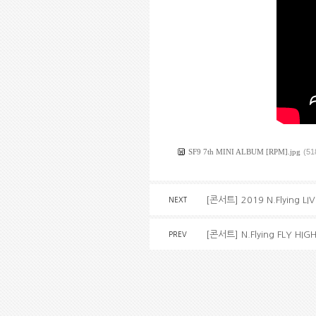
SF9 7th MINI ALBUM [RPM].jpg
(51
[콘서트] 2019 N.Flying LI
NEXT
[콘서트] N.Flying FLY H
PREV