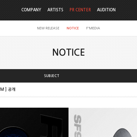
COMPANY
ARTISTS
PR CENTER
AUDITION
NEW RELEASE
NOTICE
F'MEDIA
NOTICE
SUBJECT
PM ] 공개