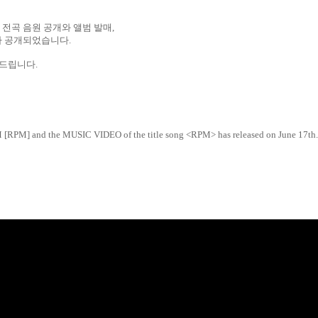
]
전곡 음원 공개와 앨범 발매
,
가 공개되었습니다
.
탁드립니다
.
M [RPM] and the MUSIC VIDEO of the title song <RPM> has released on June 17th.