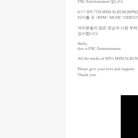
FNC Entertainment
입니다
.
6/17 SF9 7TH MINI ALBUM [RPM
타이틀 곡
<RPM> MUSIC VIDEO
여러분들의 많은 관심과 사랑 부
감사합니다
.
Hello,
this is FNC Entertainment.
All the tracks of SF9’s MINI ALBU
Please give your love and support.
Thank you.