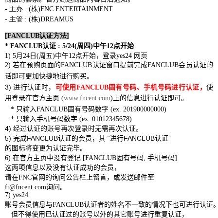
-
主办
:
(
株
)
FNC
ENTERTAINMENT
-
主管
:
(
株
)
DREAMUS
[FANCLUB
认证方法
]
* FANCLUB
认证
: 5/24(
周四
)
中午
12
点开始
1) 5
月
24
日
(
周五
)
中午
1
2
点开始
，登录
yes24
网页
2)
若在
预购页
面的
FANCLUB
认证窗口
提前完成
FANCLUB
会员认证
的
话
即可
更加快捷地进行
购买
。
3)
进
行
认证时
，
可使用
FANCLUB
固有
号码、手
机
号码进
行
认证
，
使
用登录在官方主
页
(
www.fncent.com
)
上的
信息
进
行
认证
即可。
*
只输入
FANCLUB
固有号码数字
(ex. 201900000000)
*
只输入手机号码数字
(ex. 01012345678)
4)
经过认证
的
账号
再次
登录
时
无需再次
认证
。
认证
会员
进
认证
5)
完成
FANCLUB
的
，其
“
行
FANCLUB
”
图标将变
为认证
毕
的
更
完
。
6)
在官方主
页
中
没
有登
记
[FANCLUB
固有号码
,
手机号码
]
这两项信息以及没有认证成功的会员，
请在
FNC
官网的询问公告栏上留言，或发送邮件至
ft@fncent.com
询问。
7) yes24
账号会员信息与
FANCLUB
认证者的姓名不一致的情况下也可进行认证
但不得使用已认证过的账号以外的其它账号进行重复认证，