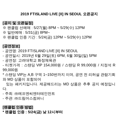
2019 FTISLAND LIVE [
II
] IN SEOUL
오픈공지
[
공지 및 오픈일정
]
※ 팬클럽 선예매
: 5/27(
월
) 8PM ~ 5/29(
수
) 12PM
※ 일반예매
: 5/31(
금
) 8PM~
※ 팬클럽 인증 기간
: 5/24(
금
) 12PM ~ 5/29(
수
) 12PM
[
공연정보
]
-
공연명
:
2019 FTISLAND LIVE [II] IN SEOUL
-
공연일시
: 2019
년
6
월
29
일
(
토
) 6PM, 6
월
30
일
(
일
) 5PM
-
공연장
:
고려대학교 화정체육관
-
티켓가격
:
스탠딩
VIP 154,000
원
/
스탠딩
R 99,000
원
/
지정석
R
99,000
원
*
스탠딩
VIP
는
A,B
구역
1~150
번까지 이며
,
공연 전 리허설 관람기회
와
MD
상품이 포함되어
있는 패키지입니다
.
제공해드리는
MD
상품은 추후 공지 예정입니
다
.
-
주최
:
㈜에프엔씨엔터테인먼트
-
주관
:
㈜드림어스컴퍼니
[
팬클럽 인증 방법
]
*
팬클럽 인증
: 5/24(
금
)
낮
12
시부터