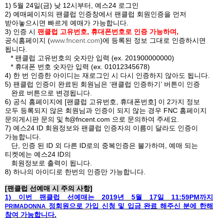
1) 5
월
24
일
(
금
)
낮
12
시부터
,
예스
24
로그인
2)
예매페이지의 팬클럽 인증창에서 팬클럽 회원인증을 먼저
받아놓으시면 빠르게 예매가 가능합니다
.
3)
인증 시
팬클럽 고유번호
,
휴대폰번호
로 인증 가능하며
,
공식홈페이지
(
www.fncent.com
)
에 등록된 정보 그대로 인증하시면
됩니다
.
*
팬클럽 고유번호의 숫자만 입력
(ex. 201900000000)
*
휴대폰 번호 숫자만 입력
(ex. 01012345678)
4)
한 번 인증한 아이디는 재로그인 시 다시 인증하지 않아도 됩니다
.
5)
팬클럽 인증이 완료된 회원님은
‘
팬클럽 인증하기
’
버튼이 인증
완료 버튼으로 변경됩니다
.
6)
공식 홈페이지에
[
팬클럽 고유번호
,
휴대폰번호
]
이
2
가지 정보
모두 등록되지 않은 회원님과 인증이 되지 않는 경우
FNC
홈페이지
문의게시판 문의 및
ft@fncent.com
으로 문의하여 주세요
.
7)
예스
24 ID
회원정보와 팬클럽 인증자의 이름이 달라도 인증이
가능합니다
.
단
,
인증 된
ID
외 다른
ID
로의 중복인증은 불가하며
,
예매 되는
티켓에는 예스
24 ID
의
회원정보로 출력이 됩니다
.
8)
하나의 아이디로 한번의 인증만 가능합니다
.
[
팬클럽 선예매 시 주의 사항
]
1)
이번 팬클럽 선예매는
2019
년
5
월
17
일
11:59PM
까지
정회원으로 가입 신청 및 입금 완료 해주신 분에 한해
PRIMADONNA
참여 가능합니다
.