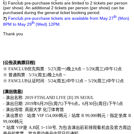
6) Fanclub pre-purchase tickets are limited to 2 tickets per person
(per show). An additional 2 tickets per person (per show) can be
purchased during the general ticket booking period.
th
7)
Fanclub pre-purchase tickets are available from May 27
(Mon)
th
8PM to May 29
(Wed) 12PM.
Thank you
[
公告及购票日程
]
※
FANCLUB
优先购票
: 5/27(
周一
)
晚上
8
点
~ 5/29(
周三
)
中午
12
点
※
普通购票
: 5/31(
周
五
)
晚上
8
点
~
※
FANCLUB
认证
时间
: 5/24(
周五
)
中午
12
点
~ 5/29(
周
三
)
中午
12
点
[
演出信息
]
-
演出名称
: 2019 FTISLAND LIVE [II] IN SEOUL
-
演出日期
: 2019
年
6
月
29
日
(
周六
)
下午
6
点
，
6
月
30
日
(
周日
)
下午
5
点
-
演出场馆
:
高
丽
大
学
化汀体育
馆
-
演出票价
:
站席
VIP 154,000
韩元
/
站席
R 99,000
韩元
/
指定
坐席
R
99,000
韩元
*
站席
VIP
是
A,B
区
1
~
150
号
,
为包含演出前彩排观看机会及官方周边
商品的套票。官方
周边
商品内容日后通知。