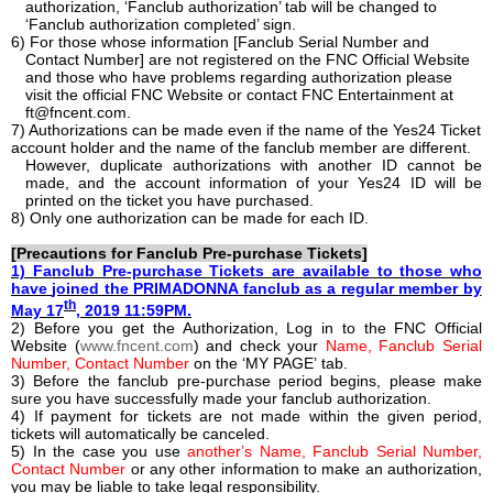
authorization, ‘Fanclub authorization’ tab will be changed to
‘Fanclub authorization completed’ sign.
6) For those whose information [Fanclub Serial Number and
Contact Number] are not registered on the FNC Official Website
and those who have problems regarding authorization please
visit the official FNC Website or contact FNC Entertainment at
ft@fncent.com
.
7) Authorizations can be made even if the name of the Yes24 Ticket
account holder and the name of the fanclub member are different.
However, duplicate authorizations with another ID cannot be
made, and the account information of your Yes24 ID will be
printed on the ticket you have purchased.
8) Only one authorization can be made for each ID.
[
Precautions for Fanclub Pre-purchase Tickets
]
1) Fanclub Pre-purchase Tickets are available to those who
have
joined the PRIMADONNA fanclub as a regular member by
th
May 17
, 2019 11:59PM.
2) Before you get the Authorization, Log in to the FNC Official
Website (
www.fncent.com
) and check your
Name, Fanclub Serial
Number, Contact Number
on the
‘
MY PAGE
’
tab.
3) Before the fanclub pre-purchase period begins, please make
sure you have successfully made your fanclub authorization.
4) If payment for tickets are not made within the given period,
tickets will automatically be canceled.
5) In the case you use
another
’
s Name, Fanclub Serial Number,
Contact Number
or any other information to make an authorization,
you may be liable to take legal responsibility.