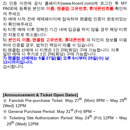
2)
인증 이전에 공식 홈페이지
(
www.fncent.com
)
에 로그인 후
MY
PAGE
에 등록된 본인의
이름
,
팬클럽 고유번호
,
휴대폰번호를
확인하
여 주세요
.
3)
예매 시작 전에 예매페이지에 접속하여 팬클럽 인증이 완료되었는
지 확인해주세요
.
4)
티켓 예매 이후 정해진 기간 내에 입금을 하지 않을 경우 해당 티켓
은 자동으로 취소됩니다
.
5)
본인의 이름
,
팬클럽 고유번호
,
휴대폰번호
외 타인의 정보를 이용
하여 인증할 경우
,
법적인 책임이 따를 수 있습니다
.
6)
팬클럽 선예매 시 티켓은
1
인
2
매
(
회당
)
구매 가능합니다
.
이후
일반 예매 시 추가로
1
인
2
매
(
회당
)
구매 가능합니다
.
7)
팬클럽 선예매는
5
월
27
일
(
월
)
오후
8
시부터
29
일
(
수
)
낮
12
시까지입니다
.
감사합니다
.
[Announcement & Ticket Open Dates]
th
th
※
Fanclub Pre-purchase Ticket: May 27
(Mon) 8PM ~ May 29
(Wed) 12PM
st
※
General Purchase Period: May 31
(Fri) 8PM ~
th
※
Ticketing Site Authorization Period: May 24
(Fri) 12PM ~ May
th
29
(Wed) 12PM