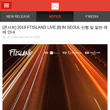
ALL MENU
NEW RELEASE
NOTICE
F'MEDIA
[콘서트] 2019 FTISLAND LIVE [II] IN SEOUL 선행 및 일반 예
매 안내
No. 27 | Date 2019.05.24 12:00