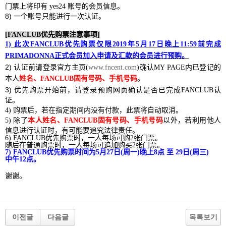
门票上将印有
yes24
账号的会员信息。
8)
一个账号只能进行一次认证。
[FANCLUB
优先购票注意事项
]
1)
此次
FANCLUB
优先购票仅限
2019
年
5
月
17
日
晚上
11:59
前完成
PRIMADONNA
正式会员加入申请及汇款的会员进行预购。
2)
认证
前请
登录
官方主
页
(
www.fncent.com
)
确
认
MY PAGE
内已登
记
的
本人
姓名、
FANCLUB
固有
号码
、手机
号码
。
3)
优先购票开始前，请登录预购网页确认是否已完成
FANCLUB
认
证。
4)
购
票后
，
若在指定期
间内没
有付款
，
此票
将
自
动
取消。
5)
除了
本人姓名、
FANCLUB
固有
号码
、手机
号码
以外
，
若利用他人
信息
进
行
认证时
，
有可能要
追究
法律
责
任。
6) FANCLUB
优先购票时，一人每场可购
2
张门票。
随后在普通购票时，一人每场可追加购买
2
张门票。
7) FANCLUB
优先购票时间为
5
月
27
日
(
周一
)
晚上
8
点 至
29
日
(
周三
)
中午
12
点。
谢谢。
이전글
다음글
목록보기