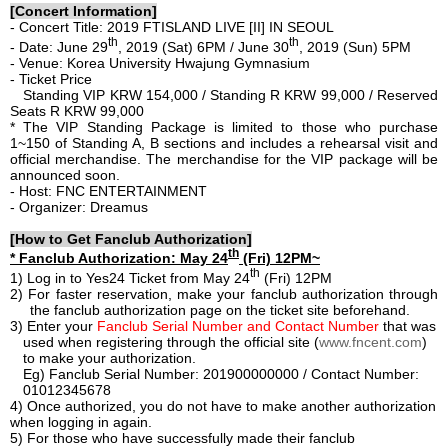
[Concert Information]
-
Concert Title
:
2019 FTISLAND LIVE [II] IN SEOUL
th
th
- Date: June 29
, 2019 (Sat) 6PM / June 30
, 2019 (Sun) 5PM
-
Venue
:
Korea University Hwajung Gymnasium
-
Ticket Price
Standing VIP KRW 154,000 / Standing R KRW 99,000 / Reserved
Seats R KRW 99,000
*
The VIP Standing Package is limited to those who purchase
1~150 of Standing A, B sections and includes a rehearsal visit and
official merchandise. The merchandise for the VIP package will be
announced soon.
-
Host: FNC
ENTERTAINMENT
- Organizer: Dreamus
[How to Get Fanclub Authorization]
th
* Fanclub Authorization: May 24
(Fri) 12PM~
th
1) Log in to Yes24 Ticket from May 24
(Fri) 12PM
2) For faster reservation, make your fanclub authorization through
the fanclub authorization page on the ticket site beforehand.
3) Enter your
Fanclub Serial Number and Contact Number
that was
used when registering through the official site (
www.fncent.com
)
to make your authorization.
Eg) Fanclub Serial Number: 201900000000 / Contact Number:
01012345678
4) Once authorized, you do not have to make another authorization
when logging in again.
5) For those who have successfully made their fanclub