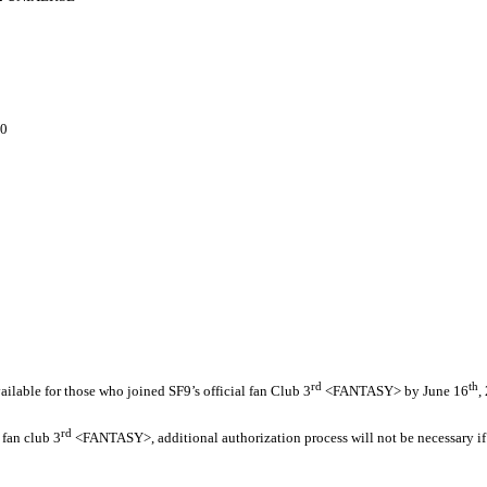
00
rd
th
ailable for those who joined SF9’s official fan Club 3
<FANTASY> by June 16
,
rd
 fan club 3
<FANTASY>, additional authorization process will not be necessary i