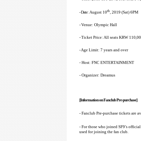
th
- Date
: August 10
, 2019 (Sat) 6PM
-
Venue: Olympic Hall
-
Ticket Price: All seats KRW 110,0
-
Age Limit: 7 years and over
- Host: FNC ENTERTAINMENT
- Organizer: Dreamus
[Information on Fanclub Pre-purchase]
- Fanclub Pre-purchase tickets are av
- For those who joined SF9’s official
used for joining the fan club.