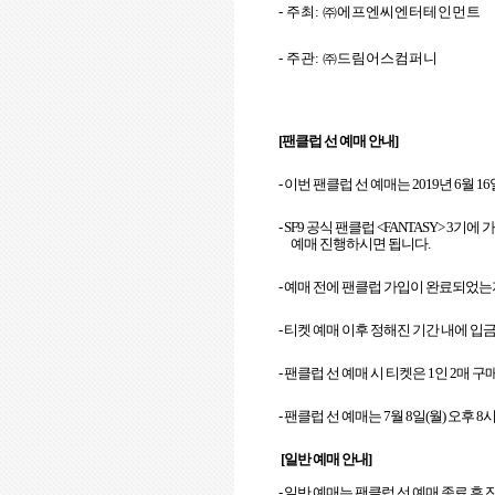
-
주최
:
㈜에프엔씨엔터테인먼트
-
주관
:
㈜드림어스컴퍼니
[
팬클럽 선 예매 안내
]
-
이번 팬클럽 선 예매는
2019
년
6
월
16
- SF9
공식 팬클럽
<FANTASY> 3
기에 
예매 진행하시면 됩니다
.
-
예매 전에 팬클럽 가입이 완료되었
-
티켓 예매 이후 정해진 기간 내에 입
-
팬클럽 선 예매 시 티켓은
1
인
2
매 구
-
팬클럽 선 예매는
7
월
8
일
(
월
)
오후
8
[
일반 예매 안내
]
-
일반 예매는 팬클럽 선 예매 종료 후