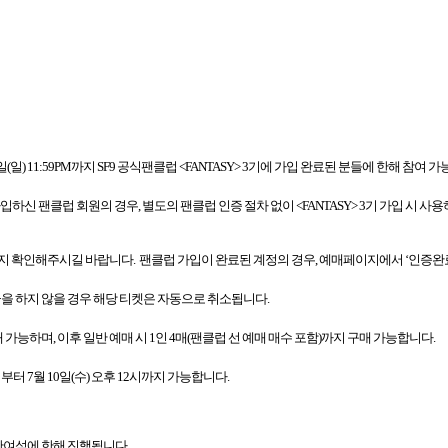
일
(
일
) 11:59PM
까지
SF9
공식팬클럽
<FANTASY> 3
기에 가입 완료된 분들에 한해
참여 가
가입하신 팬클럽 회원의 경우
,
별도의 팬클럽 인증 절차 없이
<FANTASY> 3
기 가입 시 사
는지 확인해주시길 바랍니다
.
팬클럽 가입이 완료된 계정의 경우
,
예매페이지에서
‘
인증완
금을 하지 않을 경우 해당 티켓은 자동으로 취소됩니다
.
매 가능하며
,
이후 일반 예매 시
1
인
4
매
(
팬클럽 선 예매 매수 포함
)
까지 구매 가능합니다
.
시부터
7
월
10
일
(
수
)
오후
12
시까지 가능합니다
.
 잔여석에 한해 진행됩니다
.