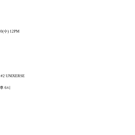
0(
수
) 12PM
Y #2 UNIXERSE
오후
6
시