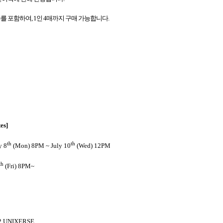
수를 포함하여
, 1
인
4
매까지 구매 가능합니다
.
es]
th
th
y 8
(Mon) 8PM ~ July 10
(Wed) 12PM
th
(Fri) 8PM~
#2 UNIXERSE