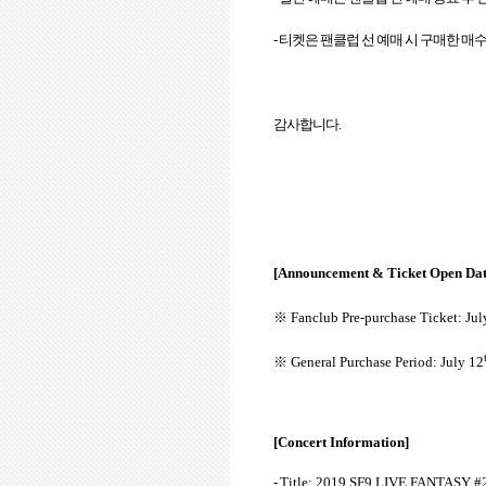
-
티켓은 팬클럽 선 예매 시 구매한 매
감사합니다
.
[Announcement & Ticket Open Dat
※
Fanclub Pre-purchase Ticket: Jul
※
General Purchase Period: July 12
[Concert Information]
-
Title: 2019 SF9 LIVE FANTASY 