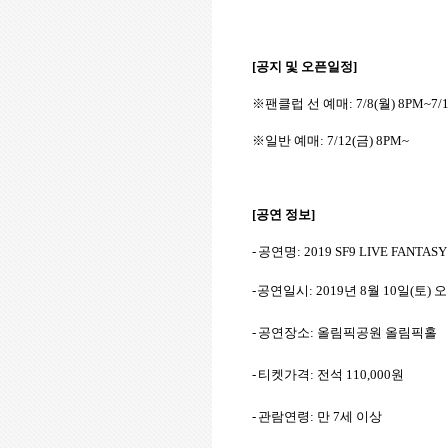
[
공지 및 오픈일정
]
※팬클럽 선 예매
: 7/8(
월
) 8PM~7/1
※일반 예매
: 7/12(
금
) 8PM~
[
공연 정보
]
-
공연명
: 2019 SF9 LIVE FANTAS
-
공연일시
: 2019
년
8
월
10
일
(
토
)
-
공연장소
:
올림픽공원 올림픽홀
-
티켓가격
:
전석
110,000
원
-
관람연령
:
만
7
세 이상