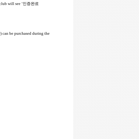
lub will see ‘
인증완료
ow) can be purchased during the