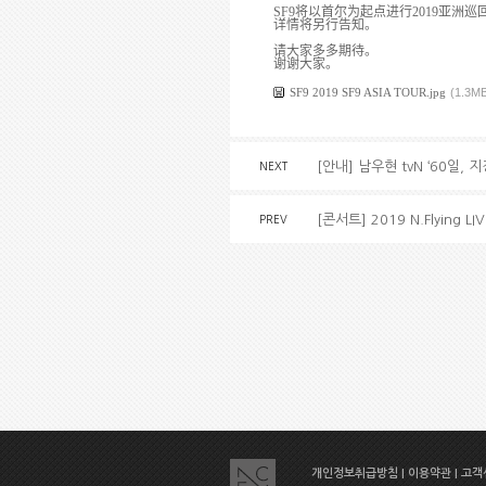
SF9
将
以首
尔
为
起点
进
行
2019
亚
洲巡
详
情
将另
行告知。
请
大家多多期待。
谢谢
大家。
SF9 2019 SF9 ASIA TOUR.jpg
(1.3M
[안내] 남우현 tvN ‘60일,
NEXT
[콘서트] 2019 N.Flying LI
PREV
개인정보취급방침
|
이용약관
|
고객센