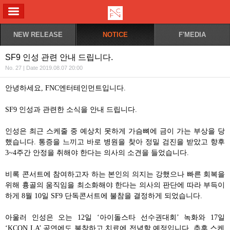
ALL MENU
NEW RELEASE
NOTICE
F'MEDIA
SF9 인성 관련 안내 드립니다.
No. 27 | Date 2019.08.07 20:00
안녕하세요
, FNC
엔터테인먼트입니다
.
SF9
인성과 관련한 소식을 안내 드립니다
.
인성은 최근 스케줄 중 예상치 못하게 가슴뼈에 금이 가는 부상을 당
했습니다
.
통증을 느끼고 바로 병원을 찾아 정밀 검진을 받았고 향후
3~4
주간 안정을 취해야 한다는 의사의 소견을 들었습니다
.
비록 콘서트에 참여하고자 하는 본인의 의지는 강했으나 빠른 회복을
위해 흉골의 움직임을 최소화해야 한다는 의사의 판단에 따라 부득이
하게
8
월
10
일
SF9
단독콘서트에 불참을 결정하게 되었습니다
.
아울러 인성은 오는
12
일
‘
아이돌스타 선수권대회
’
녹화와
17
일
‘KCON LA’
공연에도 불참하고 치료에 전념할 예정입니다
.
추후 스케