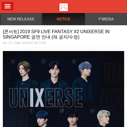
ALL MENU
NEW RELEASE
NOTICE
F'MEDIA
[콘서트] 2019 SF9 LIVE FANTASY #2 UNIXERSE IN
SINGAPORE 공연 안내 (재 공지/수정)
No. 27 | Date 2019.07.18 17:59