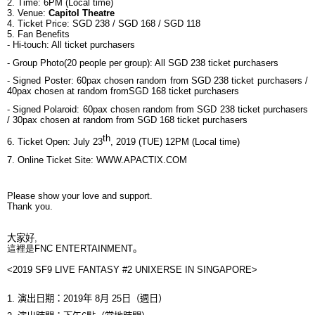
2. Time: 6PM (Local time)
3. Venue:
Capitol Theatre
4. Ticket Price:
SGD 238 / SGD 168 / SGD 118
5. Fan Benefits
- Hi-touch: All ticket purchasers
- Group Photo(20 people per group): All
SGD 238
ticket purchasers
- Signed Poster: 60pax chosen random from
SGD 238
ticket purchasers /
40pax chosen at random from
SGD 168
ticket purchasers
-
Signed Polaroid
: 60pax chosen random from
SGD 238
ticket purchasers
/ 30pax chosen at random from
SGD 168
ticket purchasers
th
6. Ticket Open: July 23
, 2019 (TUE) 12PM (Local time)
7.
Online Ticket Site:
WWW.APACTIX.COM
Please show your love and support.
Thank you.
大家好
,
這裡是
FNC ENTERTAINMENT
。
<
2019 SF9 LIVE FANTASY #2 UNIXERSE IN SINGAPORE
>
1.
演出日期
：
2019
年
8
月
25
日
（
週日
）