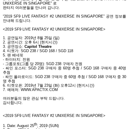
UNIXERSE IN SINGAPORE”
로
판타지 여러분들을 만나러 갑니다
.
“2019 SF9 LIVE FANTASY #2 UNIXERSE IN SINGAPORE”
공연 정보를
안내해 드립니다
.
<2019 SF9 LIVE FANTASY #2 UNIXERSE IN SINGAPORE>
1.
공연일자
: 2019
년
8
월
25
일
(
일
)
2.
공연시간
:
오후
6
시
(
현지시간
)
3.
공연장소
:
Capitol Theatre
4.
티켓가
: SGD 238 / SGD 168 / SGD 118
5.
팬 베네핏
-
하이터치
:
전원
-
그룹포토
(
그룹 당
20
명
): SGD 238
구매자 전원
-
싸인 포스터
: SGD 238
구매자 중
60
명 추첨
/ SGD 168
구매자 중
40
명
추첨
-
싸인 폴라로이드
: SGD 238
구매자 중
60
명 추첨
/ SGD 168
구매자 중
30
명 추첨
6.
티켓오픈
: 2019
년
7
월
23
일
(
화
)
오후
12
시
(
현지시간
)
7.
예매처
: WWW.APACTIX.COM
여러분들의 많은 관심 부탁 드립니다
.
감사합니다
.
<2019 SF9 LIVE FANTASY #2 UNIXERSE IN SINGAPORE>
th
1. Date: August 25
, 2019 (SUN)