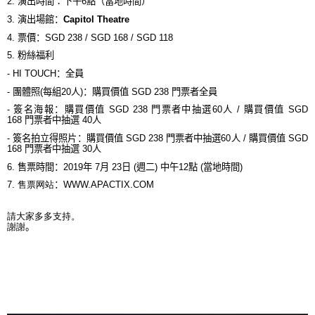
2.
演出時間
：
下午
6
點
（
當地時間
）
3.
演出場館
：
Capitol Theatre
4.
票價
：
SGD 238 / SGD 168 / SGD 118
5.
粉絲福利
-
HI TOUCH
：全員
-
團體照
(
每組
20
人
)
：
購買價值
SGD 238
門票者全員
-
簽名海報：購買價值
SGD 238
門票者中抽選
60
人
/
購買價值
SGD
168
門票者中抽選
40
人
-
簽名拍立得照片：購買價值
SGD 238
門票者中抽選
60
人
/
購買價值
SGD
168
門票者中抽選
30
人
6.
售票時間
：
2019
年
7
月
23
日
(
週二
)
中午
12
點
(
當地時間
)
7.
售票
网
站
：
WWW.APACTIX.COM
請大家多多支持
。
謝謝
。