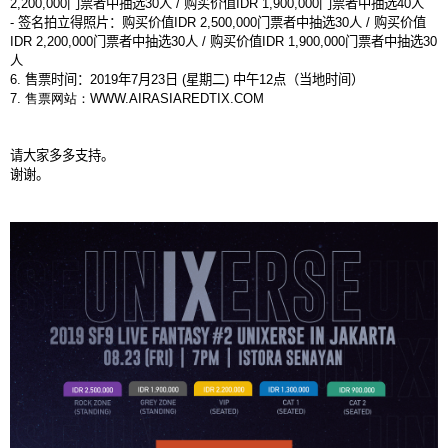
2,200,000
门票者中抽选
30
人
/
购买价值
IDR 1,900,000
门票者中抽选
40
人
-
签名拍立得照片：购买价值
IDR 2,500,000
门票者中抽选
30
人
/
购买价值
IDR 2,200,000
门票者中抽选
30
人
/
购买价值
IDR 1,900,000
门票者中抽选
30
人
6.
售票时间：
2019
年
7
月
23
日
(
星期二
)
中午
12
点（当地时间）
7.
售票
网
站：
WWW.AIRASIAREDTIX.COM
请大家多多支持。
谢谢。