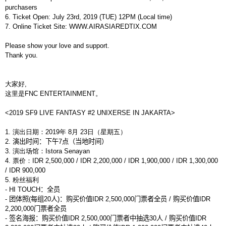
purchasers
6. Ticket Open: July 23rd, 2019 (TUE) 12PM (Local time)
7. Online Ticket Site: WWW.AIRASIAREDTIX.COM
Please show your love and support.
Thank you.
大家好
,
这里是
FNC ENTERTAINMENT
。
<2019 SF9 LIVE FANTASY #2 UNIXERSE IN JAKARTA>
1.
演出日期：
2019
年
8
月
23
日（星期五）
2.
演出时间：下午
7
点（当地时间）
3.
演出场馆：
Istora Senayan
4.
票价：
IDR 2,500,000 / IDR 2,200,000 / IDR 1,900,000 / IDR 1,300,000
/ IDR 900,000
5.
粉丝福利
- HI TOUCH
：全员
-
团体照
(
每组
20
人
)
：购买价值
IDR 2,500,000
门票者全员
/
购买价值
IDR
2,200,000
门票者全员
-
签名海报：购买价值
IDR 2,500,000
门票者中抽选
30
人
/
购买价值
IDR