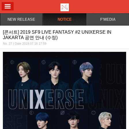
ALL MENU
NEW RELEASE
NOTICE
F'MEDIA
[콘서트] 2019 SF9 LIVE FANTASY #2 UNIXERSE IN
JAKARTA 공연 안내 (수정)
No. 27 | Date 2019.07.16 17:59