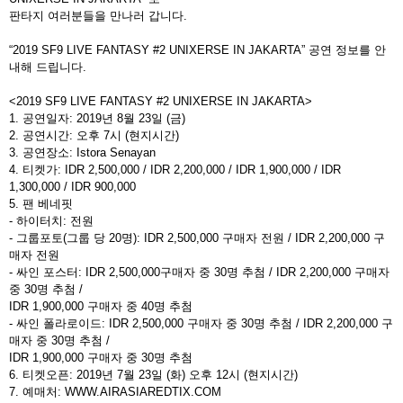
판타지 여러분들을 만나러 갑니다
.
“
2019 SF9 LIVE FANTASY #2 UNIXERSE IN JAKARTA”
공연 정보를 안
내해 드립니다
.
<2019 SF9 LIVE FANTASY #2 UNIXERSE IN JAKARTA>
1.
공연일자
: 2019
년
8
월
23
일
(
금
)
2.
공연시간
:
오후
7
시
(
현지시간
)
3.
공연장소
: Istora Senayan
4.
티켓가
: IDR 2,500,000 / IDR 2,200,000 / IDR 1,900,000 / IDR
1,300,000 / IDR 900,000
5.
팬 베네핏
-
하이터치
:
전원
-
그룹포토
(
그룹 당
20
명
): IDR 2,500,000
구매자 전원
/ IDR 2,200,000
구
매자 전원
-
싸인 포스터
: IDR 2,500,000
구매자 중
30
명 추첨
/ IDR 2,200,000
구매자
중
30
명 추첨
/
IDR 1,900,000
구매자 중
40
명 추첨
-
싸인 폴라로이드
: IDR 2,500,000
구매자 중
30
명 추첨
/ IDR 2,200,000
구
매자 중
30
명 추첨
/
IDR 1,900,000
구매자 중
30
명 추첨
6.
티켓오픈
: 2019
년
7
월
23
일
(
화
)
오후
12
시
(
현지시간
)
7.
예매처
: WWW.AIRASIAREDTIX.COM