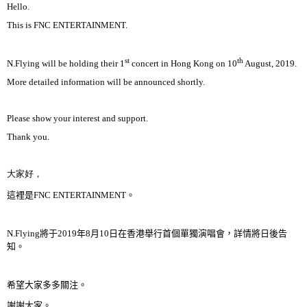
Hello.
This is FNC ENTERTAINMENT.
st
th
N.Flying will be holding their 1
concert in Hong Kong on 10
August, 2019.
More detailed information will be announced shortly.
Please show your interest and support.
Thank you.
大家好
，
這裡是
FNC ENTERTAINMENT
。
N.Flying
將于
2019
年
8
月
10
日在香港
舉行首個
單獨演唱會
，
詳情將日後告
知
。
希望大家多多關注
。
謝謝大家
。