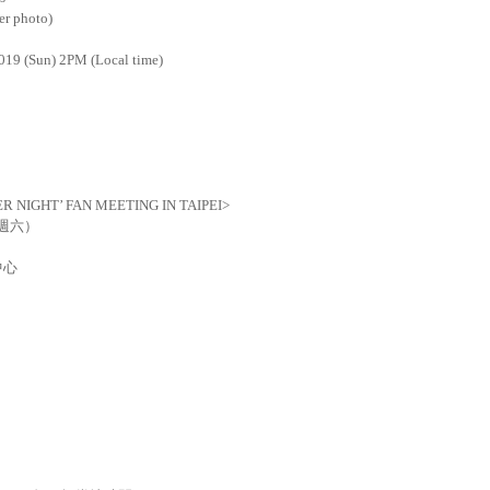
er photo)
2019 (Sun) 2PM (Local time)
R NIGHT’ FAN MEETING IN TAIPEI>
週六）
）
中心