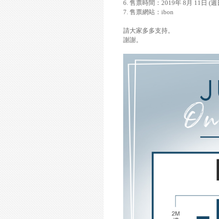
6.
售票時間：
2019
年
8
月
11
日
(
週
7.
售票網站：
ibon
請大家多多支持。
謝謝。