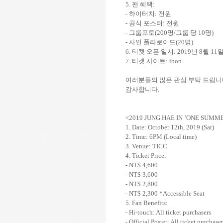
5.
팬 혜택
:
-
하이터치
:
전원
-
공식 포스터
:
전원
-
그룹포토
(200
명
/
그룹 당
10
명
)
-
사인 폴라로이드
(20
명
)
6.
티켓 오픈 일시
: 2019
년
8
월
11
7.
티켓 사이트
: ibon
여러분들의 많은 관심 부탁 드립
감사합니다
.
<2019 JUNG HAE IN ’ONE SUMME
1. Date: October 12th, 2019 (Sat)
2. Time: 6PM (Local time)
3. Venue: TICC
4. Ticket Price:
- NT$ 4,600
- NT$ 3,600
- NT$ 2,800
- NT$ 2,300 *Accessible Seat
5. Fan Benefits:
- Hi-touch: All ticket purchasers
- Official Poster: All ticket purchaser