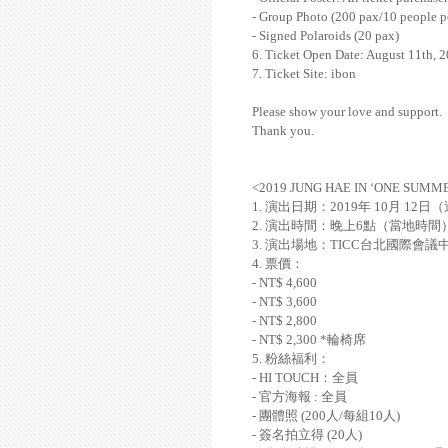
- Group Photo (200 pax/10 people p
- Signed Polaroids (20 pax)
6. Ticket Open Date: August 11th, 
7. Ticket Site: ibon
Please show your love and support.
Thank you.
<2019 JUNG HAE IN ‘ONE SUMME
1.
演出日期：
2019
年
10
月
12
日（
2.
演出時間：晚
上
6
點（當地時間
3.
演出場地：
TICC
台北國際會議
4.
票價：
- NT$ 4,600
- NT$ 3,600
- NT$ 2,800
- NT$ 2,300 *
輪椅席
5.
粉絲福利：
- HI TOUCH
：全員
-
官方海報
:
全員
-
團體照
(200
人
/
每組
10
人
)
-
簽名拍立得
(20
人
)