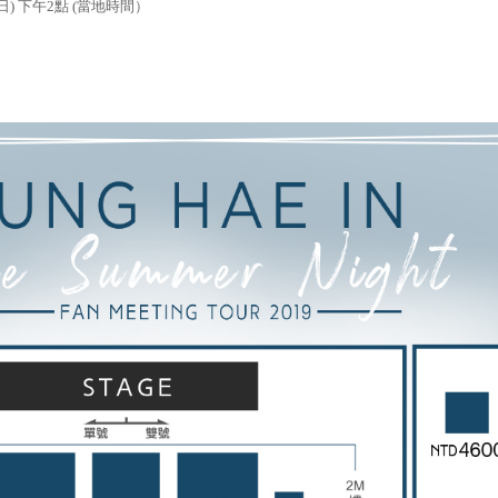
日
)
下午
2
點
(
當地時間）